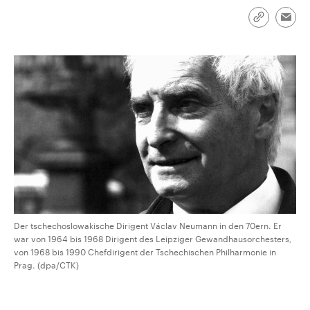
CDU, SPD und FDP regiert.-
aktuelle Weltgeschehen.
Umfragen, Prognosen,
Link
Emai
Wahlprogramme, aktuelle Berichte
kopieren/te
Sendungen
Programm
Podcasts
und Hintergründe zu den Parteien
und Kandidaten der anstehenden
Wahl.
Audio-Archiv
Der tschechoslowakische Dirigent Václav Neumann in den 70ern. Er
war von 1964 bis 1968 Dirigent des Leipziger Gewandhausorchesters,
von 1968 bis 1990 Chefdirigent der Tschechischen Philharmonie in
Prag. (dpa/CTK)