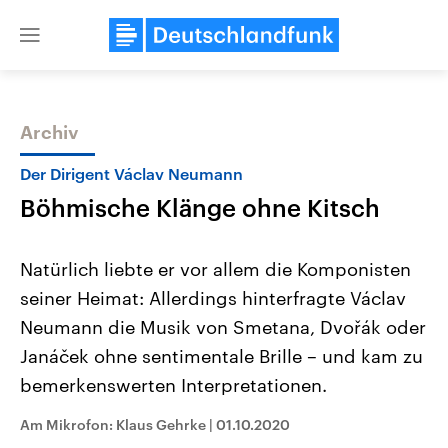
Close
menu
Archiv
Themen
Der Dirigent Václav Neumann
Böhmische Klänge ohne Kitsch
Natürlich liebte er vor allem die Komponisten
seiner Heimat: Allerdings hinterfragte Václav
Neumann die Musik von Smetana, Dvořák oder
Landtagswahl Sachsen-Anhalt
USA
Janáček ohne sentimentale Brille – und kam zu
2026
Aktuelle Beiträge, Analys
Alle Informationen
bemerkenswerten Interpretationen.
Hintergründe
Sachsen-Anhalt wählt am 6.
Wirtschaftlich und militäri
September 2026 einen neuen
gehören die Vereinigten S
Am Mikrofon: Klaus Gehrke
|
01.10.2020
Landtag. Seit 2021 wird das
den mächtigsten Ländern 
Bundesland von einer Koalition aus
mit großem Einfluss auf d