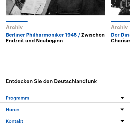
Archiv
Archiv
Berliner Philharmoniker 1945
Zwischen
Der Di
Endzeit und Neubeginn
Charism
Entdecken Sie den Deutschlandfunk
Programm
Programm
Hören
Alle Sendungen
Livestream
Kontakt
Die Nachrichten
Audios