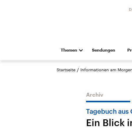
D
Themen
Sendungen
P
Die Nachrichten
Politik
/
Startseite
Informationen am Morge
Hörspiel und Feature
Musik
Archiv
Tagebuch aus 
Ein Blick 
Landtagswahl Sachsen-
USA
Anhalt 2026
Aktuel