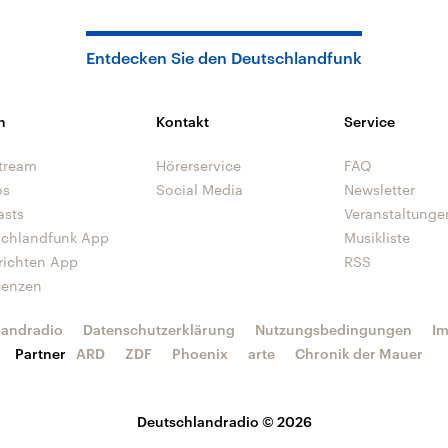
Entdecken Sie den Deutschlandfunk
n
Kontakt
Service
tream
Hörerservice
FAQ
os
Social Media
Newsletter
asts
Veranstaltunge
schlandfunk App
Musikliste
richten App
RSS
uenzen
landradio
Datenschutzerklärung
Nutzungsbedingungen
I
Partner
ARD
ZDF
Phoenix
arte
Chronik der Mauer
Deutschlandradio © 2026