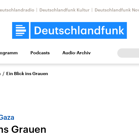
eutschlandradio
Deutschlandfunk Kultur
Deutschlandfunk No
rogramm
Podcasts
Audio-Archiv
Wirtschaft
Wissen
Kultur
Europa
Gesellschaf
/
n
Ein Blick ins Grauen
Gaza
ins Grauen
Nahostkonflikt
Iran
le Beiträge,
Aktuelle Lage und
Aktuelle Lage und