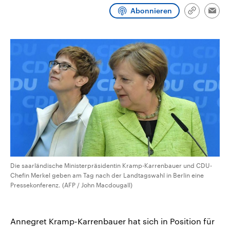
CDU, SPD und FDP regiert.-
aktuelle Weltgeschehen.
Abonnieren
Umfragen, Prognosen,
Link
Emai
Wahlprogramme, aktuelle Berichte
kopieren/te
Sendungen
Programm
Podcasts
und Hintergründe zu den Parteien
und Kandidaten der anstehenden
Wahl.
Audio-Archiv
Die saarländische Ministerpräsidentin Kramp-Karrenbauer und CDU-
Chefin Merkel geben am Tag nach der Landtagswahl in Berlin eine
Pressekonferenz. (AFP / John Macdougall)
Annegret Kramp-Karrenbauer hat sich in Position für