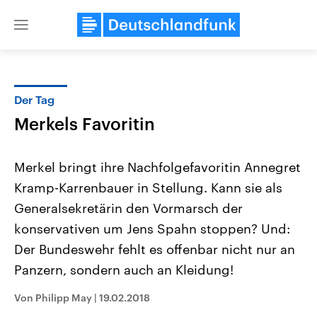
Close
menu
Der Tag
Themen
Merkels Favoritin
Merkel bringt ihre Nachfolgefavoritin Annegret
Kramp-Karrenbauer in Stellung. Kann sie als
Generalsekretärin den Vormarsch der
konservativen um Jens Spahn stoppen? Und:
Der Bundeswehr fehlt es offenbar nicht nur an
Landtagswahl Sachsen-Anhalt
USA
2026
Aktuelle Beiträge, Analys
Panzern, sondern auch an Kleidung!
Alle Informationen
Hintergründe
Sachsen-Anhalt wählt am 6.
Wirtschaftlich und militäri
September 2026 einen neuen
gehören die Vereinigten S
Von Philipp May
|
19.02.2018
Landtag. Seit 2021 wird das
den mächtigsten Ländern 
Bundesland von einer Koalition aus
mit großem Einfluss auf d