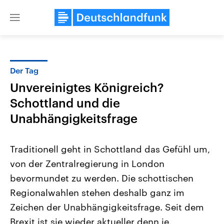
Close
menu
Der Tag
Themen
Unvereinigtes Königreich?
Schottland und die
Unabhängigkeitsfrage
Traditionell geht in Schottland das Gefühl um,
von der Zentralregierung in London
Landtagswahl Sachsen-Anhalt
USA
bevormundet zu werden. Die schottischen
2026
Aktuelle Beiträge, Analys
Alle Informationen
Regionalwahlen stehen deshalb ganz im
Hintergründe
Sachsen-Anhalt wählt am 6.
Wirtschaftlich und militäri
Zeichen der Unabhängigkeitsfrage. Seit dem
September 2026 einen neuen
gehören die Vereinigten S
Landtag. Seit 2021 wird das
den mächtigsten Ländern 
Brexit ist sie wieder aktueller denn je.
Bundesland von einer Koalition aus
mit großem Einfluss auf d