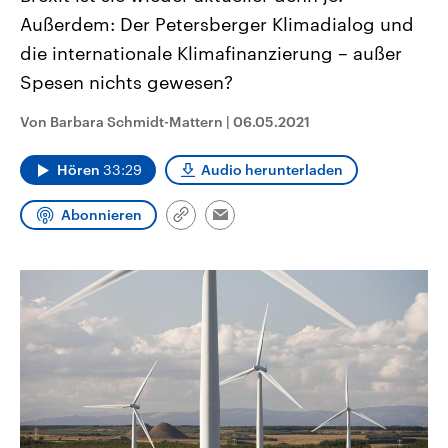
CDU, SPD und FDP regiert.-
aktuelle Weltgeschehen.
Außerdem: Der Petersberger Klimadialog und
Umfragen, Prognosen,
Wahlprogramme, aktuelle Berichte
die internationale Klimafinanzierung – außer
Sendungen
Programm
Podcasts
und Hintergründe zu den Parteien
und Kandidaten der anstehenden
Spesen nichts gewesen?
Wahl.
Audio-Archiv
Von Barbara Schmidt-Mattern
|
06.05.2021
Hören
33:29
Audio herunterladen
Abonnieren
Link
Email
kopieren/teilen