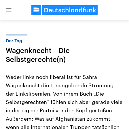
Close
menu
Der Tag
Themen
Wagenknecht – Die
Selbstgerechte(n)
Weder links noch liberal ist für Sahra
Wagenknecht die tonangebende Strömung
der Linksliberalen. Von ihrem Buch „Die
Landtagswahl Sachsen-Anhalt
USA
Selbstgerechten“ fühlen sich aber gerade viele
2026
Aktuelle Beiträge, Analys
in der eigene Partei vor den Kopf gestoßen.
Alle Informationen
Hintergründe
Sachsen-Anhalt wählt am 6.
Wirtschaftlich und militäri
Außerdem: Was auf Afghanistan zukommt,
September 2026 einen neuen
gehören die Vereinigten S
Landtag. Seit 2021 wird das
den mächtigsten Ländern 
wenn alle internationalen Truppen tatsächlich
Bundesland von einer Koalition aus
mit großem Einfluss auf d