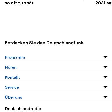
so oft zu spät
2031 sa
Entdecken Sie den Deutschlandfunk
Programm
Programm
Hören
Alle Sendungen
Livestream
Kontakt
Die Nachrichten
Audios
Hörerservice
Service
Nachrichtenleicht
Podcasts
Social Media
FAQ
Über uns
Neue Beiträge auf dlf.de
Deutschlandfunk App
Newsletter
Deutschlandradio
Themen-Schwerpunkte
Nachrichten App
Deutschlandradio
Veranstaltungen