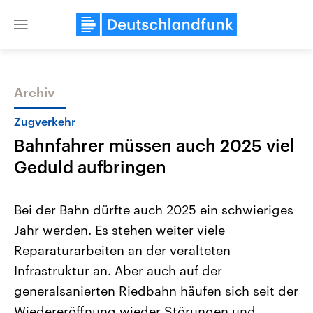
Close
menu
Archiv
Themen
Zugverkehr
Bahnfahrer müssen auch 2025 viel
Geduld aufbringen
Bei der Bahn dürfte auch 2025 ein schwieriges
Jahr werden. Es stehen weiter viele
Landtagswahl Sachsen-Anhalt
USA
Reparaturarbeiten an der veralteten
2026
Aktuelle Beiträge, Analys
Alle Informationen
Hintergründe
Infrastruktur an. Aber auch auf der
Sachsen-Anhalt wählt am 6.
Wirtschaftlich und militäri
September 2026 einen neuen
gehören die Vereinigten S
generalsanierten Riedbahn häufen sich seit der
Landtag. Seit 2021 wird das
den mächtigsten Ländern 
Wiedereröffnung wieder Störungen und
Bundesland von einer Koalition aus
mit großem Einfluss auf d