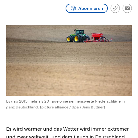
CDU, SPD und FDP regiert.-
aktuelle Weltgeschehen.
Abonnieren
Umfragen, Prognosen,
Link
Emai
Wahlprogramme, aktuelle Berichte
kopieren/te
Sendungen
Programm
Podcasts
und Hintergründe zu den Parteien
und Kandidaten der anstehenden
Wahl.
Audio-Archiv
Es gab 2015 mehr als 20 Tage ohne nennenswerte Niederschläge in
ganz Deutschland. (picture alliance / dpa / Jens Büttner)
Es wird wärmer und das Wetter wird immer extremer
und zwar weltweit, und damit auch in Deutschland.