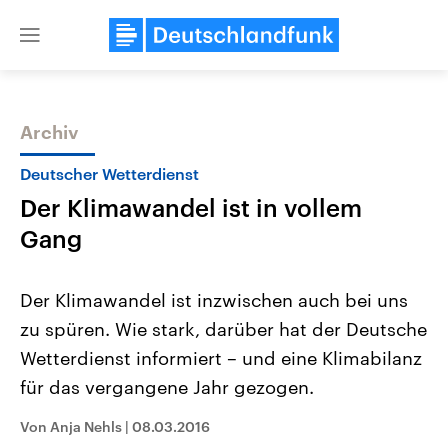
Close
menu
Archiv
Themen
Deutscher Wetterdienst
Der Klimawandel ist in vollem
Gang
Der Klimawandel ist inzwischen auch bei uns
zu spüren. Wie stark, darüber hat der Deutsche
Landtagswahl Sachsen-Anhalt
USA
Wetterdienst informiert – und eine Klimabilanz
2026
Aktuelle Beiträge, Analys
Alle Informationen
Hintergründe
für das vergangene Jahr gezogen.
Sachsen-Anhalt wählt am 6.
Wirtschaftlich und militäri
September 2026 einen neuen
gehören die Vereinigten S
Von Anja Nehls
|
08.03.2016
Landtag. Seit 2021 wird das
den mächtigsten Ländern 
Bundesland von einer Koalition aus
mit großem Einfluss auf d