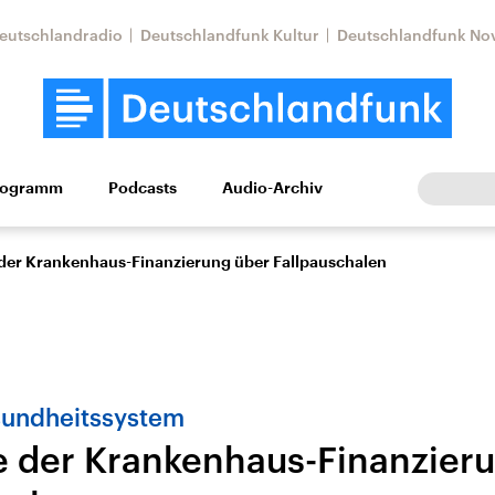
eutschlandradio
Deutschlandfunk Kultur
Deutschlandfunk No
rogramm
Podcasts
Audio-Archiv
Wirtschaft
Wissen
Kultur
Europa
Gesellschaf
 der Krankenhaus-Finanzierung über Fallpauschalen
undheitssystem
e der Krankenhaus-Finanzier
Nahostkonflikt
Iran
le Beiträge,
Aktuelle Lage und
Aktuelle Lage und