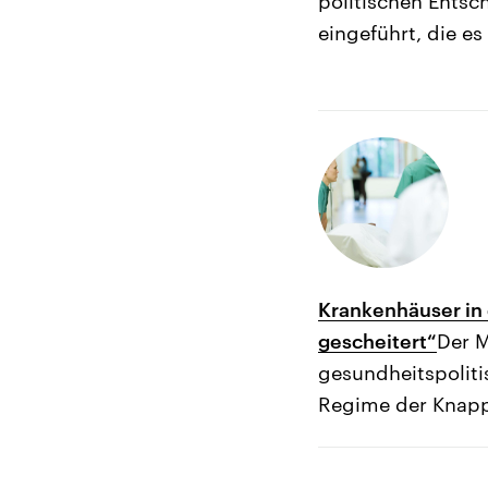
politischen Entsc
eingeführt, die es
Krankenhäuser in 
gescheitert“
Der M
gesundheitspolit
Regime der Knapph