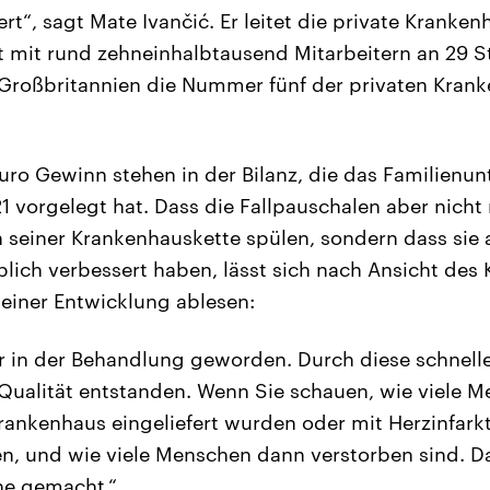
rt“, sagt Mate Ivančić. Er leitet die private Kranke
ist mit rund zehneinhalbtausend Mitarbeitern an 29 
Großbritannien die Nummer fünf der privaten Krank
Euro Gewinn stehen in der Bilanz, die das Familienu
1 vorgelegt hat. Dass die Fallpauschalen aber nicht
n seiner Krankenhauskette spülen, sondern dass sie 
lich verbessert haben, lässt sich nach Ansicht des K
 einer Entwicklung ablesen:
er in der Behandlung geworden. Durch diese schnell
Qualität entstanden. Wenn Sie schauen, wie viele M
Krankenhaus eingeliefert wurden oder mit Herzinfark
en, und wie viele Menschen dann verstorben sind. D
ne gemacht.“