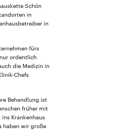
nhauskette Schön
Standorten in
enhausbetreiber in
nternehmen fürs
 nur ordentlich
auch die Medizin in
linik-Chefs
ere Behandlung ist
enschen früher mit
t ins Krankenhaus
a haben wir große