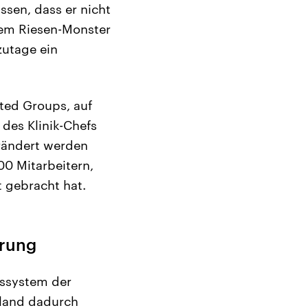
sen, dass er nicht
nem Riesen-Monster
zutage ein
ated Groups, auf
des Klinik-Chefs
erändert werden
0 Mitarbeitern,
t gebracht hat.
erung
gssystem der
hland dadurch