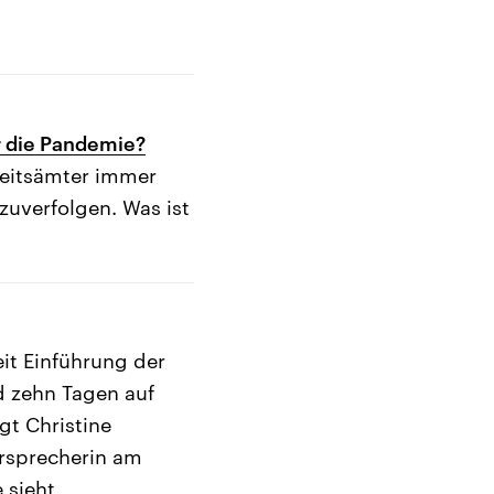
er die Pandemie?
heitsämter immer
uverfolgen. Was ist
eit Einführung der
d zehn Tagen auf
gt Christine
ürsprecherin am
 sieht