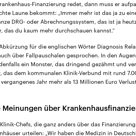
ankenhaus-Finanzierung redet, dann muss er aufpas
echte Laune bekommt: „Immer mehr ist das ja zu ei
nze DRG- oder Abrechnungssystem, das ist ja heut
r, das du kaum mehr durchschauen kannst.“
 Abkürzung für die englischen Wörter Diagnosis Rel
auch über Fallpauschalen gesprochen. In den Augen 
jedenfalls ein Monster, das dringend gezähmt und v
, das dem kommunalen Klinik-Verbund mit rund 7.00
, vergangenes Jahr mehr als 13 Millionen Euro Verlus
 Meinungen über Krankenhausfinanzi
 Klinik-Chefs, die ganz anders über das Finanzierun
häuser urteilen: „Wir haben die Medizin in Deutsc