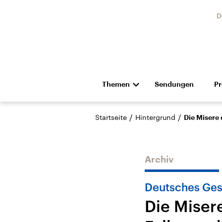
D
Themen
Sendungen
P
Die Nachrichten
Politik
/
/
Startseite
Hintergrund
Die Misere
Hörspiel und Feature
Musik
Archiv
Deutsches Ges
Die Miser
Landtagswahl Sachsen-
USA
Anhalt 2026
Aktuel