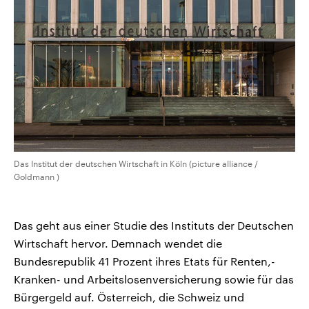
CDU, SPD und FDP regiert.-
aktuelle Weltgeschehen.
Umfragen, Prognosen,
Wahlprogramme, aktuelle Berichte
Sendungen
Programm
Podcasts
und Hintergründe zu den Parteien
und Kandidaten der anstehenden
Wahl.
Audio-Archiv
Das Institut der deutschen Wirtschaft in Köln (picture alliance /
Goldmann )
Das geht aus einer Studie des Instituts der Deutschen
Wirtschaft hervor. Demnach wendet die
Bundesrepublik 41 Prozent ihres Etats für Renten,-
Kranken- und Arbeitslosenversicherung sowie für das
Bürgergeld auf. Österreich, die Schweiz und