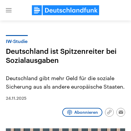
Close
menu
IW-Studie
Themen
Deutschland ist Spitzenreiter bei
Sozialausgaben
Deutschland gibt mehr Geld für die soziale
Sicherung aus als andere europäische Staaten.
24.11.2025
Landtagswahl Sachsen-Anhalt
USA
2026
Aktuelle Beiträge, Analys
Alle Informationen
Hintergründe
Abonnieren
Link
Emai
Sachsen-Anhalt wählt am 6.
Wirtschaftlich und militäri
kopieren/te
September 2026 einen neuen
gehören die Vereinigten S
Landtag. Seit 2021 wird das
den mächtigsten Ländern 
Bundesland von einer Koalition aus
mit großem Einfluss auf d