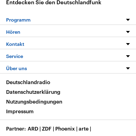
Entdecken Sie den Deutschlandfunk
Programm
Programm
Hören
Alle Sendungen
Livestream
Kontakt
Die Nachrichten
Audios
Hörerservice
Service
Nachrichtenleicht
Podcasts
Social Media
FAQ
Über uns
Neue Beiträge auf dlf.de
Deutschlandfunk App
Newsletter
Deutschlandradio
Themen-Schwerpunkte
Nachrichten App
Deutschlandradio
Veranstaltungen
Presse
Frequenzen
Datenschutzerklärung
Musikliste
Ausbildung und Karriere
Nutzungsbedingungen
RSS
Transparenz
Impressum
Korrekturen
Barrierefreiheit
Partner
ARD
|
ZDF
|
Phoenix
|
arte
|