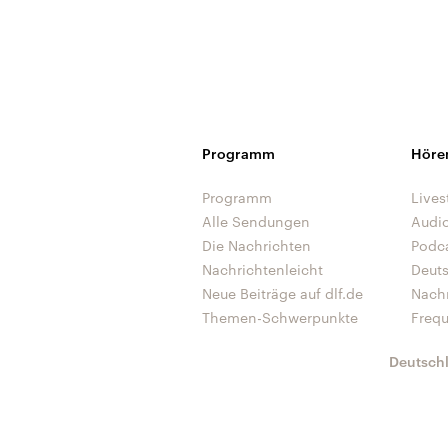
Programm
Höre
Programm
Lives
Alle Sendungen
Audi
Die Nachrichten
Podc
Nachrichtenleicht
Deut
Neue Beiträge auf dlf.de
Nach
Themen-Schwerpunkte
Freq
Deutsch