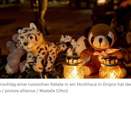
schlag einer russischen Rakete in ein Hochhaus in Dnipro hat der 
/ picture alliance / Mustafa Ciftci)