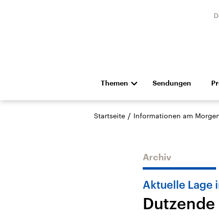
D
Themen
Sendungen
P
Die Nachrichten
Politik
/
Startseite
Informationen am Morge
Hörspiel und Feature
Musik
Archiv
Aktuelle Lage 
Dutzende 
Landtagswahl Sachsen-
USA
Anhalt 2026
Aktuel