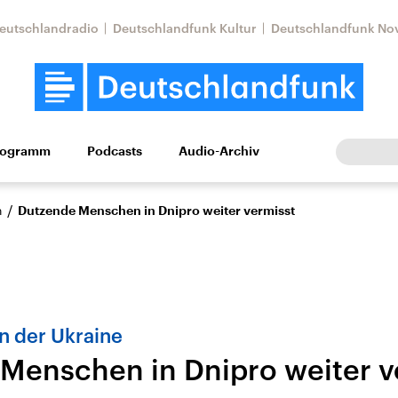
eutschlandradio
Deutschlandfunk Kultur
Deutschlandfunk No
rogramm
Podcasts
Audio-Archiv
Wirtschaft
Wissen
Kultur
Europa
Gesellschaf
/
n
Dutzende Menschen in Dnipro weiter vermisst
in der Ukraine
Menschen in Dnipro weiter v
Nahostkonflikt
Iran
le Beiträge,
Aktuelle Lage und
Aktuelle Lage und