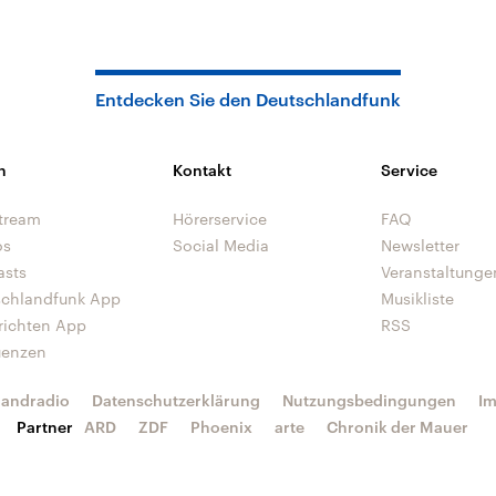
Entdecken Sie den Deutschlandfunk
n
Kontakt
Service
tream
Hörerservice
FAQ
os
Social Media
Newsletter
asts
Veranstaltunge
schlandfunk App
Musikliste
richten App
RSS
uenzen
landradio
Datenschutzerklärung
Nutzungsbedingungen
I
Partner
ARD
ZDF
Phoenix
arte
Chronik der Mauer