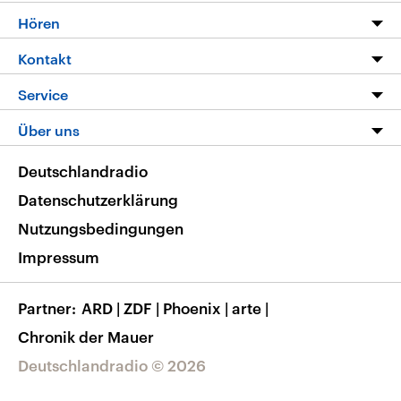
Programm
Hören
Alle Sendungen
Livestream
Kontakt
Die Nachrichten
Audios
Hörerservice
Service
Nachrichtenleicht
Podcasts
Social Media
FAQ
Über uns
Neue Beiträge auf dlf.de
Deutschlandfunk App
Newsletter
Deutschlandradio
Themen-Schwerpunkte
Nachrichten App
Deutschlandradio
Veranstaltungen
Presse
Frequenzen
Datenschutzerklärung
Musikliste
Ausbildung und Karriere
Nutzungsbedingungen
RSS
Transparenz
Impressum
Korrekturen
Barrierefreiheit
Partner
ARD
|
ZDF
|
Phoenix
|
arte
|
Chronik der Mauer
Deutschlandradio © 2026