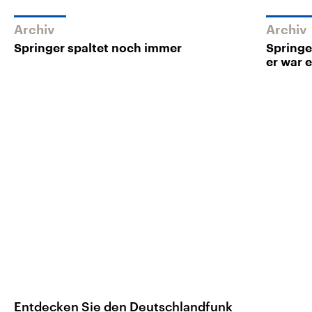
Archiv
Archiv
Springer spaltet noch immer
Springe
er war e
Entdecken Sie den Deutschlandfunk