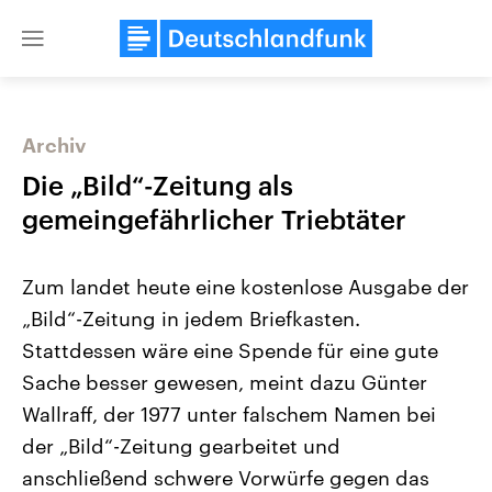
Close
menu
Archiv
Themen
Die „Bild“-Zeitung als
gemeingefährlicher Triebtäter
Zum
landet heute eine kostenlose Ausgabe der
„Bild“-Zeitung in jedem Briefkasten.
Stattdessen wäre eine Spende für eine gute
Sache besser gewesen, meint dazu Günter
Landtagswahl Sachsen-Anhalt
USA
2026
Aktuelle Beiträge, Analys
Wallraff, der 1977 unter falschem Namen bei
Alle Informationen
Hintergründe
Sachsen-Anhalt wählt am 6.
Wirtschaftlich und militäri
der „Bild“-Zeitung gearbeitet und
September 2026 einen neuen
gehören die Vereinigten S
Landtag. Seit 2021 wird das
den mächtigsten Ländern 
anschließend schwere Vorwürfe gegen das
Bundesland von einer Koalition aus
mit großem Einfluss auf d