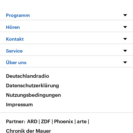
Programm
Programm
Hören
Alle Sendungen
Livestream
Kontakt
Die Nachrichten
Audios
Hörerservice
Service
Nachrichtenleicht
Podcasts
Social Media
FAQ
Über uns
Neue Beiträge auf dlf.de
Deutschlandfunk App
Newsletter
Deutschlandradio
Themen-Schwerpunkte
Nachrichten App
Deutschlandradio
Veranstaltungen
Presse
Frequenzen
Datenschutzerklärung
Musikliste
Ausbildung und Karriere
Nutzungsbedingungen
RSS
Transparenz
Impressum
Korrekturen
Barrierefreiheit
Partner
ARD
|
ZDF
|
Phoenix
|
arte
|
Chronik der Mauer