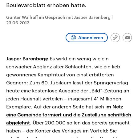
CDU, SPD und FDP regiert.-
aktuelle Weltgeschehen.
Boulevardblatt erhoben hatte.
Umfragen, Prognosen,
Wahlprogramme, aktuelle Berichte
Günter Wallraff im Gespräch mit Jasper Barenberg
|
Sendungen
Programm
Podcasts
und Hintergründe zu den Parteien
23.06.2012
und Kandidaten der anstehenden
Wahl.
Audio-Archiv
Abonnieren
Link
Emai
kopieren/te
Jasper Barenberg:
Es wirkt ein wenig wie ein
schwacher Abglanz alter Schlachten, wie ein lieb
gewonnenes Kampfritual von einst erbitterten
Gegnern: Zum 60. Jubiläum lässt der Springerverlag
heute eine kostenlose Ausgabe der „Bild“-Zeitung an
jeden Haushalt verteilen – insgesamt 41 Millionen
Exemplare. Auf der anderen Seite hat sich
im Netz
eine Gemeinde formiert und die Zustellung schriftlich
abgelehnt
. Über 200.000 sollen das bereits gemacht
haben – der Konter des Verlages im Vorfeld: Sie