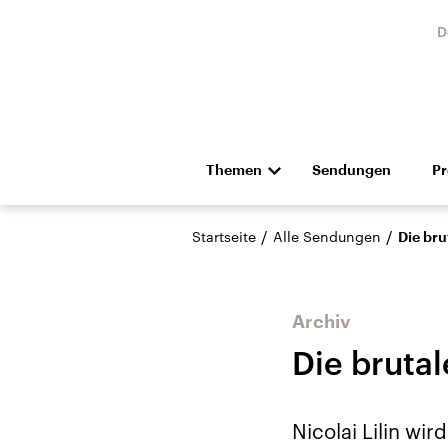
D
Themen
Sendungen
P
Die Nachrichten
Politik
/
/
Startseite
Alle Sendungen
Die bru
Hörspiel und Feature
Musik
Archiv
Die brutal
Landtagswahl Sachsen-
USA
Nicolai Lilin wi
Anhalt 2026
Aktuel