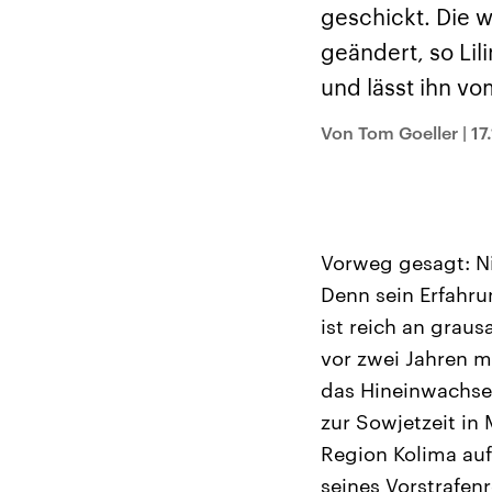
Alle Informationen
Analy
geschickt. Die 
Sachsen-Anhalt wählt
Hinte
am 6. September 2026
Wirtsc
geändert, so Lil
einen neuen Landtag.
militä
Seit 2021 wird das
Verein
und lässt ihn vo
Bundesland von einer
den m
Koalition aus CDU, SPD
Länder
und FDP regiert.-
großem
Von Tom Goeller
|
17
Umfragen, Prognosen,
aktuel
Wahlprogramme,
aktuelle Berichte und
Hintergründe zu den
Parteien und Kandidaten
der anstehenden Wahl.
Vorweg gesagt: Ni
Denn sein Erfahru
ist reich an graus
vor zwei Jahren m
das Hineinwachsen
zur Sowjetzeit in
Region Kolima au
seines Vorstrafen