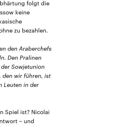
bhärtung folgt die
ossow keine
ukasische
 ohne zu bezahlen.
aden den Araberchefs
n. Den Pralinen
l der Sowjetunion
 den wir führen, ist
n Leuten in der
 Spiel ist? Nicolai
Antwort – und