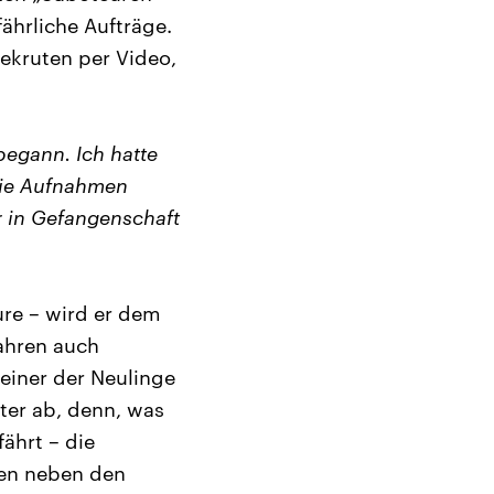
fährliche Aufträge.
kruten per Video,
 begann. Ich hatte
 Die Aufnahmen
r in Gefangenschaft
ure – wird er dem
ahren auch
einer der Neulinge
ter ab, denn, was
fährt – die
iten neben den