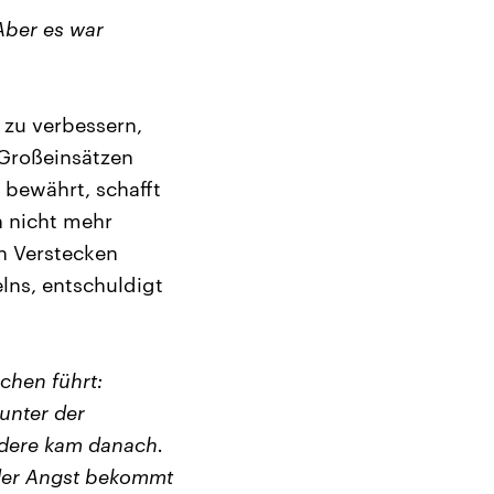
Aber es war
 zu verbessern,
 Großeinsätzen
 bewährt, schafft
n nicht mehr
en Verstecken
elns, entschuldigt
schen führt:
unter der
ndere kam danach.
 der Angst bekommt