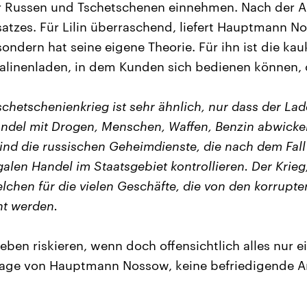
er Russen und Tschetschenen einnehmen. Nach der A
satzes. Für Lilin überraschend, liefert Hauptmann N
, sondern hat seine eigene Theorie. Für ihn ist die ka
Pralinenladen, in dem Kunden sich bedienen können,
schetschenienkrieg ist sehr ähnlich, nur dass der L
andel mit Drogen, Menschen, Waffen, Benzin abwickel
ind die russischen Geheimdienste, die nach dem Fal
alen Handel im Staatsgebiet kontrollieren. Der Krieg,
chen für die vielen Geschäfte, die von den korrupte
t werden.
en riskieren, wenn doch offensichtlich alles nur ein
Frage von Hauptmann Nossow, keine befriedigende 