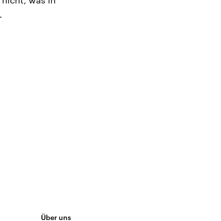
 nicht, was in
.
Über uns