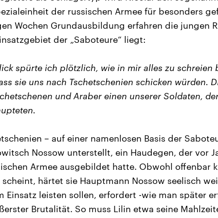
pezialeinheit der russischen Armee für besonders ge
en Wochen Grundausbildung erfahren die jungen Re
insatzgebiet der „Saboteure“ liegt:
ck spürte ich plötzlich, wie in mir alles zu schreien
 dass sie uns nach Tschetschenien schicken würden.
Tschetschenen und Araber einen unserer Soldaten, de
aupteten.
tschenien – auf einer namenlosen Basis der Sabote
itsch Nossow unterstellt, ein Haudegen, der vor J
bischen Armee ausgebildet hatte. Obwohl offenbar k
n scheint, härtet sie Hauptmann Nossow seelisch wei
 Einsatz leisten sollen, erfordert -wie man später er
ßerster Brutalität. So muss Lilin etwa seine Mahlze