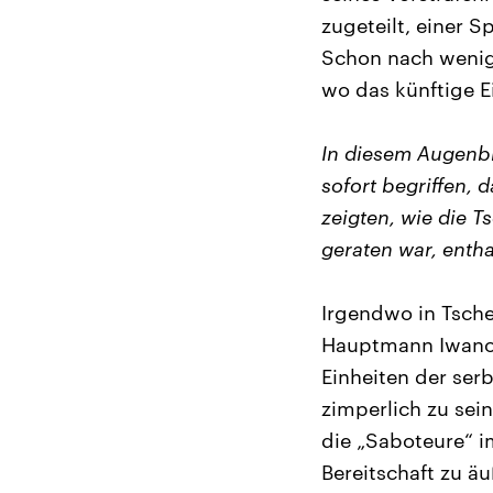
zugeteilt, einer S
Schon nach wenig
wo das künftige E
In diesem Augenbli
sofort begriffen,
zeigten, wie die 
geraten war, enth
Irgendwo in Tsche
Hauptmann Iwanow
Einheiten der ser
zimperlich zu sei
die „Saboteure“ im
Bereitschaft zu äu