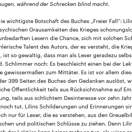
Augen, während der Schrecken blind macht.
die wichtigste Botschaft des Buches „Freier Fall“: Lili
sychischen Grausamkeiten des Krieges schonungslo
unbedarften Lesern die Chance, sich mit solchen Sc
erische Talent des Autors, der es versteht, die Krie
n, ist so gewaltig, dass man als Leser geradezu selb
 Schlimmer noch: Es beschleicht einen bei der Le
 gewissermaßen zum Mittäter. Es ist vor allem diese 
r der 399 Seiten des Buches den Gedanken auslöst,
liche Öffentlichkeit teils aus Rücksichtnahme auf Em
ung, teils aus schlichtem Desinteresse vor zehn Ja
noch tut. Lilins Schilderungen und Erinnerungen sin
ch nur für Leser, die es verstehen, aus den Greuelbi
chen und politischen Schlüsse zu ziehen. Denn Lilin