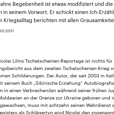
sen und
Hintergründe
Hintergründe
wahre Begebenheit ist etwas modifiziert und di
Der Überfall der
Der Iran – seit der
rgründe
haftlich und
palästinensischen
Islamischen Revolu
in in seinem Vorwort. Er schickt einen Ich-Erzähl
risch gehören die
Terrororganisation
1979 auch Islamisc
igten Staaten zu
Hamas im Oktober 2023
Republik Iran – ist e
m Kriegsalltag berichten mit allen Grausamkeite
ächtigsten
auf Israel hat in der
von einem
n der Erde, mit
Region wieder die
Religionsführer auto
 Einfluss auf das
Gewalt entfacht. Israel
regierter Staat im 
.10.2011
le Weltgeschehen.
möchte die Hamas
Osten. Eine Feindsc
zerstören. Diese wird wie
zu Israel und zu de
die Hisbollah im Libanon
ist fest in der
vom Iran unterstützt.
Staatsideologie
verankert.
colai Lilins Tschetschenien-Reportage ist nichts für
ngsbericht aus dem zweiten Tschetschenien-Krieg v
amen Schilderungen. Der Autor, der seit 2003 in Ital
it seinem Buch „Sibirische Erziehung“ Autobiografis
 in einen Verbrecherclan während seiner frühen Jug
 Moldawien an der Grenze zur Ukraine geboren und in
fgewachsen, muss mit achtzehn seinen Wehrdienst 
registers als Schlägertyp wird Nicolai den sogenan