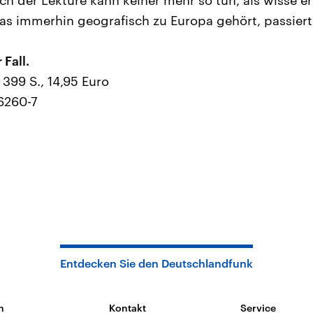
ach der Lektüre kann keiner mehr so tun, als wisse er
as immerhin geografisch zu Europa gehört, passiert
 Fall.
399 S., 14,95 Euro
6260-7
Entdecken Sie den Deutschlandfunk
n
Kontakt
Service