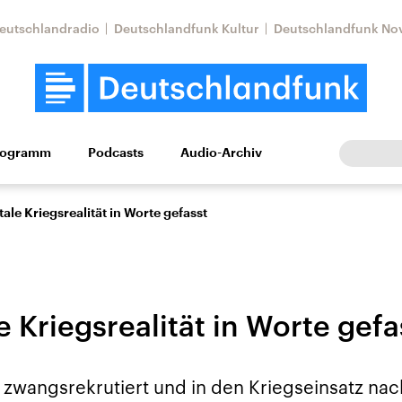
eutschlandradio
Deutschlandfunk Kultur
Deutschlandfunk No
rogramm
Podcasts
Audio-Archiv
Wirtschaft
Wissen
Kultur
Europa
Gesellschaf
tale Kriegsrealität in Worte gefasst
e Kriegsrealität in Worte gefa
Nahostkonflikt
Iran
rd zwangsrekrutiert und in den Kriegseinsatz n
le Beiträge,
Aktuelle Lage und
Aktuelle Lage und