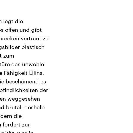
n legt die
s offen und gibt
hrecken vertraut zu
gsbilder plastisch
st zum
ktüre das unwohle
Fähigkeit Lilins,
 wie beschämend es
pfindlichkeiten der
hren weggesehen
d brutal, deshalb
ldern die
 fordert zur