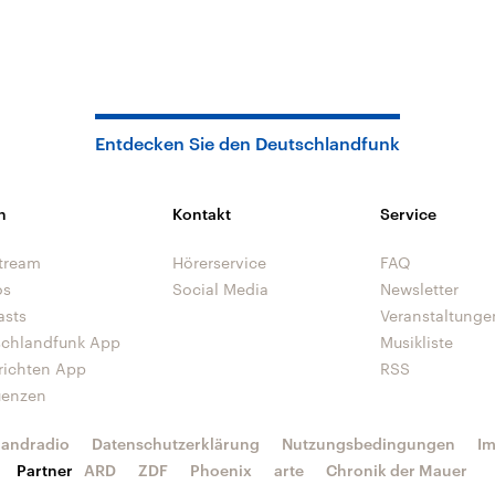
Entdecken Sie den Deutschlandfunk
n
Kontakt
Service
tream
Hörerservice
FAQ
os
Social Media
Newsletter
asts
Veranstaltunge
schlandfunk App
Musikliste
richten App
RSS
uenzen
landradio
Datenschutzerklärung
Nutzungsbedingungen
I
Partner
ARD
ZDF
Phoenix
arte
Chronik der Mauer