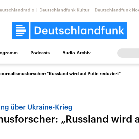
eutschlandradio
Deutschlandfunk Kultur
Deutschlandfunk No
rogramm
Podcasts
Audio-Archiv
Wirtschaft
Wissen
Kultur
Europa
Gesellschaf
Journalismusforscher: "Russland wird auf Putin reduziert"
ung über Ukraine-Krieg
musforscher: „Russland wird a
Nahostkonflikt
Iran
le Beiträge,
Aktuelle Lage und
Aktuelle Lage und