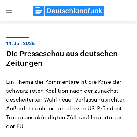
Close
menu
14. Juli 2025
Themen
Die Presseschau aus deutschen
Zeitungen
Ein Thema der Kommentare ist die Krise der
schwarz-roten Koalition nach der zunächst
gescheiterten Wahl neuer Verfassungsrichter.
Landtagswahl Sachsen-Anhalt
USA
Außerdem geht es um die von US-Präsident
2026
Aktuelle Beiträge, Analys
Trump angekündigten Zölle auf Importe aus
Alle Informationen
Hintergründe
Sachsen-Anhalt wählt am 6.
Wirtschaftlich und militäri
der EU.
September 2026 einen neuen
gehören die Vereinigten S
Landtag. Seit 2021 wird das
den mächtigsten Ländern 
Bundesland von einer Koalition aus
mit großem Einfluss auf d