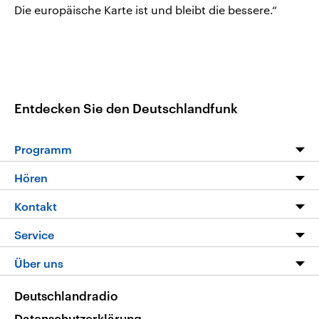
Die europäische Karte ist und bleibt die bessere.“
Entdecken Sie den Deutschlandfunk
Programm
Programm
Hören
Alle Sendungen
Livestream
Kontakt
Die Nachrichten
Audios
Hörerservice
Service
Nachrichtenleicht
Podcasts
Social Media
FAQ
Über uns
Neue Beiträge auf dlf.de
Deutschlandfunk App
Newsletter
Deutschlandradio
Themen-Schwerpunkte
Nachrichten App
Deutschlandradio
Veranstaltungen
Presse
Frequenzen
Datenschutzerklärung