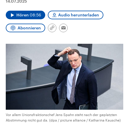
14.07.2025
CDU, SPD und FDP regiert.-
aktuelle Weltgeschehen.
Umfragen, Prognosen,
Wahlprogramme, aktuelle Berichte
Hören
08:56
Audio herunterladen
Sendungen
Programm
Podcasts
und Hintergründe zu den Parteien
und Kandidaten der anstehenden
Wahl.
Abonnieren
Link
Email
Audio-Archiv
kopieren/teilen
Vor allem Unionsfraktionschef Jens Spahn steht nach der geplatzten
Abstimmung nicht gut da. (dpa / picture alliance / Katharina Kausche)