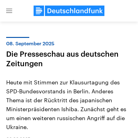
Close
menu
08. September 2025
Themen
Die Presseschau aus deutschen
Zeitungen
Heute mit Stimmen zur Klausurtagung des
SPD-Bundesvorstands in Berlin. Anderes
Thema ist der Rücktritt des japanischen
Landtagswahl Sachsen-Anhalt
USA
Ministerpräsidenten Ishiba. Zunächst geht es
2026
Aktuelle Beiträge, Analys
um einen weiteren russischen Angriff auf die
Alle Informationen
Hintergründe
Sachsen-Anhalt wählt am 6.
Wirtschaftlich und militäri
Ukraine.
September 2026 einen neuen
gehören die Vereinigten S
Landtag. Seit 2021 wird das
den mächtigsten Ländern 
Bundesland von einer Koalition aus
mit großem Einfluss auf d