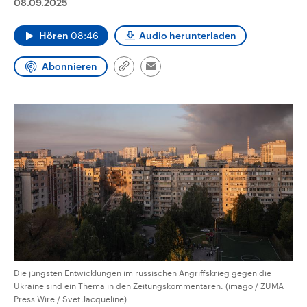
08.09.2025
CDU, SPD und FDP regiert.-
aktuelle Weltgeschehen.
Umfragen, Prognosen,
Wahlprogramme, aktuelle Berichte
Hören
08:46
Audio herunterladen
Sendungen
Programm
Podcasts
und Hintergründe zu den Parteien
und Kandidaten der anstehenden
Wahl.
Abonnieren
Link
Email
Audio-Archiv
kopieren/teilen
Die jüngsten Entwicklungen im russischen Angriffskrieg gegen die
Ukraine sind ein Thema in den Zeitungskommentaren. (imago / ZUMA
Press Wire / Svet Jacqueline)