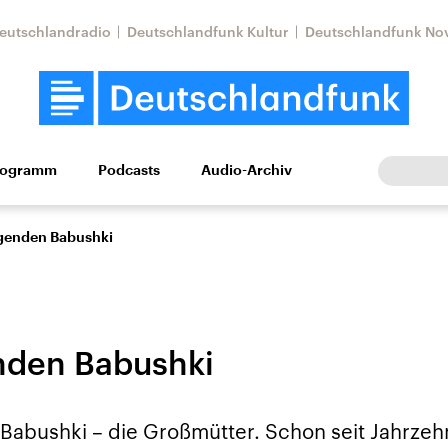
eutschlandradio
Deutschlandfunk Kultur
Deutschlandfunk No
rogramm
Podcasts
Audio-Archiv
Wirtschaft
Wissen
Kultur
Europa
Gesellschaf
ngenden Babushki
nden Babushki
Nahostkonflikt
Iran
 Babushki – die Großmütter. Schon seit Jahrzeh
le Beiträge,
Aktuelle Lage und
Aktuelle Lage und