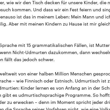
r, wie wir den Tisch decken für unsere Kinder, die 
such kommen. Und dass wir ein Fest feiern und sin
Genauso ist das in meinem Leben: Mein Mann und ic
ilig. Aber mit meinen Kindern zu Hause ist mir gleich
Sprache mit 15 grammatikalischen Fällen, ist Mutter
st wenn Nicht-Udmurten dazukommen, dann wechseln 
n fällt das jedoch schwer.
eltweit von einer halben Million Menschen gesproch
rache – wie Finnisch oder Estnisch. Udmurtisch ist
dmurtien: Kinder lernen es von Anfang an in der Schu
n gibt es udmurtischsprachige Programme. So hofft
er zu erwecken – denn im Moment spricht jeder dri
n die Sprache seiner Vorfahren nicht, wie eine Volk