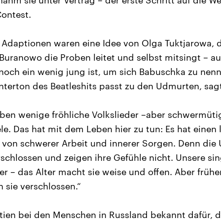
hm sie unter Vertrag – der erste Schritt auf die W
ontest.
Adaptionen waren eine Idee von Olga Tuktjarowa, di
Buranowo die Proben leitet und selbst mitsingt – a
 noch ein wenig jung ist, um sich Babuschka zu nenn
terton des Beatleshits passt zu den Udmurten, sag
en wenige fröhliche Volkslieder –aber schwermütig,
ele. Das hat mit dem Leben hier zu tun: Es hat eine
l von schwerer Arbeit und innerer Sorgen. Denn die
rschlossen und zeigen ihre Gefühle nicht. Unsere s
er – das Alter macht sie weise und offen. Aber früher
 sie verschlossen.“
ien bei den Menschen in Russland bekannt dafür, d