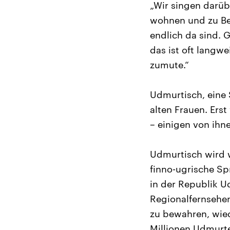
„Wir singen darübe
wohnen und zu Be
endlich da sind. 
das ist oft langwe
zumute.“
Udmurtisch, eine 
alten Frauen. Er
– einigen von ihne
Udmurtisch wird w
finno-ugrische Sp
in der Republik U
Regionalfernsehe
zu bewahren, wied
Millionen Udmurte