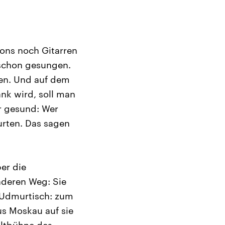
ons noch Gitarren
 schon gesungen.
en. Und auf dem
nk wird, soll man
r gesund: Wer
urten. Das sagen
ber die
nderen Weg: Sie
f Udmurtisch: zum
us Moskau auf sie