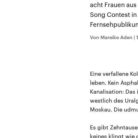
Alle Informationen
Analy
acht Frauen aus
Sachsen-Anhalt wählt
Hinte
am 6. September 2026
Wirtsc
Song Contest in
einen neuen Landtag.
militä
Seit 2021 wird das
Verein
Fernsehpublikum
Bundesland von einer
den m
Koalition aus CDU, SPD
Länder
und FDP regiert.-
großem
Von Mareike Aden
|
Umfragen, Prognosen,
aktuel
Wahlprogramme,
aktuelle Berichte und
Hintergründe zu den
Parteien und Kandidaten
der anstehenden Wahl.
Eine verfallene K
leben. Kein Asphal
Kanalisation: Das
westlich des Ural
Moskau. Die udmur
Es gibt Zehntause
keines klingt wie 