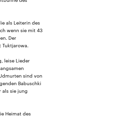
eltbühne des
e als Leiterin des
uch wenn sie mit 43
en. Der
t Tuktjarowa.
 leise Lieder
n langsamen
 Udmurten sind von
ingenden Babuschki
 als sie jung
ie Heimat des