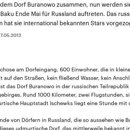
sen und
Hintergründe
Hintergründe
 dem Dorf Buranowo zusammen, nun werden sie
Der Überfall der
Der Iran – seit der
rgründe
haftlich und
palästinensischen
Islamischen Revolu
 Baku Ende Mai für Russland auftreten. Das rus
risch gehören die
Terrororganisation
1979 auch Islamisc
igten Staaten zu
Hamas im Oktober 2023
Republik Iran – ist e
 hat sie international bekannten Stars vorgezo
ächtigsten
auf Israel hat in der
von einem
n der Erde, mit
Region wieder die
Religionsführer auto
 Einfluss auf das
Gewalt entfacht. Israel
regierter Staat im 
17.05.2012
le Weltgeschehen.
möchte die Hamas
Osten. Eine Feindsc
zerstören. Diese wird wie
zu Israel und zu de
die Hisbollah im Libanon
ist fest in der
vom Iran unterstützt.
Staatsideologie
verankert.
olchose am Dorfeingang, 600 Einwohner, die in klei
t auf den Straßen, kein fließend Wasser, kein Anschl
 ist das Dorf Buranowo in der russischen Teilrepubli
gebirges. Rund 1000 Kilometer, zwei Flugstunden, si
tische Hauptstadt Ischewks liegt eine Stunde mit 
nde von Dörfern in Russland, die so aussehen wie 
dieses udmurtische Dorf, das mittlerweile bekannt i