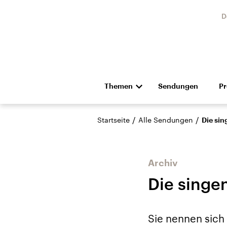
D
Themen
Sendungen
P
Die Nachrichten
Politik
/
/
Startseite
Alle Sendungen
Die si
Hörspiel und Feature
Musik
Archiv
Die singe
Landtagswahl Sachsen-
USA
Sie nennen sich
Anhalt 2026
Aktuel