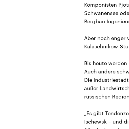
Komponisten Pjotr
Schwanensee oder
Bergbau Ingenieur
Aber noch enger 
Kalaschnikow-Stur
Bis heute werden 
Auch andere schwe
Die Industriestad
außer Landwirtscha
russischen Regio
„Es gibt Tendenze
Ischewsk – und di