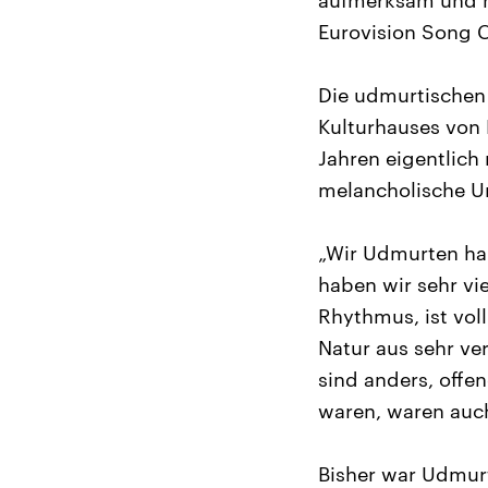
aufmerksam und na
Eurovision Song C
Die udmurtischen 
Kulturhauses von 
Jahren eigentlich
melancholische Un
„Wir Udmurten hab
haben wir sehr vi
Rhythmus, ist vol
Natur aus sehr ve
sind anders, offen
waren, waren auch
Bisher war Udmurt