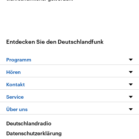
Entdecken Sie den Deutschlandfunk
Programm
Programm
Hören
Alle Sendungen
Livestream
Kontakt
Die Nachrichten
Audios
Hörerservice
Service
Nachrichtenleicht
Podcasts
Social Media
FAQ
Über uns
Neue Beiträge auf dlf.de
Deutschlandfunk App
Newsletter
Deutschlandradio
Themen-Schwerpunkte
Nachrichten App
Deutschlandradio
Veranstaltungen
Presse
Frequenzen
Datenschutzerklärung
Musikliste