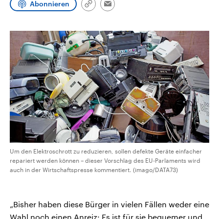
Abonnieren
CDU, SPD und FDP regiert.-
aktuelle Weltgeschehen.
Link
Email
Umfragen, Prognosen,
kopieren/teilen
Wahlprogramme, aktuelle Berichte
Sendungen
Programm
Podcasts
und Hintergründe zu den Parteien
und Kandidaten der anstehenden
Wahl.
Audio-Archiv
Um den Elektroschrott zu reduzieren, sollen defekte Geräte einfacher
repariert werden können – dieser Vorschlag des EU-Parlaments wird
auch in der Wirtschaftspresse kommentiert. (imago/DATA73)
„Bisher haben diese Bürger in vielen Fällen weder eine
Wahl noch einen Anreiz: Es ist für sie bequemer und