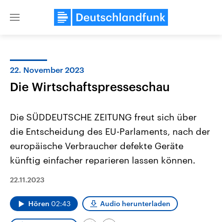
Close
menu
22. November 2023
Themen
Die Wirtschaftspresseschau
Die SÜDDEUTSCHE ZEITUNG freut sich über
die Entscheidung des EU-Parlaments, nach der
europäische Verbraucher defekte Geräte
künftig einfacher reparieren lassen können.
Landtagswahl Sachsen-Anhalt
USA
22.11.2023
2026
Aktuelle Beiträge, Analys
Alle Informationen
Hintergründe
Sachsen-Anhalt wählt am 6.
Wirtschaftlich und militäri
Hören
02:43
Audio herunterladen
September 2026 einen neuen
gehören die Vereinigten S
Landtag. Seit 2021 wird das
den mächtigsten Ländern 
Bundesland von einer Koalition aus
mit großem Einfluss auf d