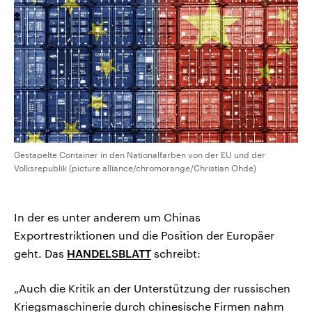
CDU, SPD und FDP regiert.-
aktuelle Weltgeschehen.
Umfragen, Prognosen,
Wahlprogramme, aktuelle Berichte
Sendungen
Programm
Podcasts
und Hintergründe zu den Parteien
und Kandidaten der anstehenden
Wahl.
Audio-Archiv
Gestapelte Container in den Nationalfarben von der EU und der
Volksrepublik (picture alliance/chromorange/Christian Ohde)
In der es unter anderem um Chinas
Exportrestriktionen und die Position der Europäer
geht. Das
HANDELSBLATT
schreibt:
„Auch die Kritik an der Unterstützung der russischen
Kriegsmaschinerie durch chinesische Firmen nahm