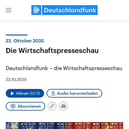
Close
menu
22. Oktober 2025
Themen
Die Wirtschaftspresseschau
Deutschlandfunk – die Wirtschaftspresseschau
22.10.2025
Hören
02:15
Audio herunterladen
Landtagswahl Sachsen-Anhalt
USA
2026
Aktuelle Beiträge, Analys
Abonnieren
Link
Email
Alle Informationen
Hintergründe
kopieren/teilen
Sachsen-Anhalt wählt am 6.
Wirtschaftlich und militäri
September 2026 einen neuen
gehören die Vereinigten S
Landtag. Seit 2021 wird das
den mächtigsten Ländern 
Bundesland von einer Koalition aus
mit großem Einfluss auf d