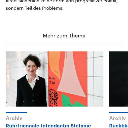
Israel sicherlich keine Form von progressiver Politik,
sondern Teil des Problems.
Mehr zum Thema
Archiv
Archiv
Ruhrtriennale-Intendantin Stefanie
Rückbli