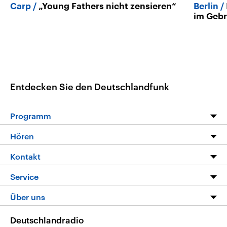
Carp
„Young Fathers nicht zensieren“
Berlin
im Gebr
Entdecken Sie den Deutschlandfunk
Programm
Programm
Hören
Alle Sendungen
Livestream
Kontakt
Die Nachrichten
Audios
Hörerservice
Service
Nachrichtenleicht
Podcasts
Social Media
FAQ
Über uns
Neue Beiträge auf dlf.de
Deutschlandfunk App
Newsletter
Deutschlandradio
Themen-Schwerpunkte
Nachrichten App
Deutschlandradio
Veranstaltungen