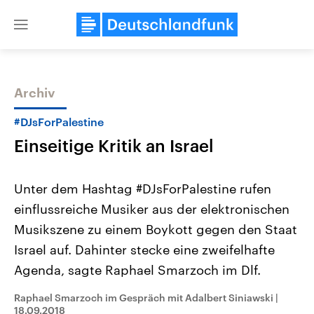
Close
menu
Archiv
Themen
#DJsForPalestine
Einseitige Kritik an Israel
Unter dem Hashtag #DJsForPalestine rufen
einflussreiche Musiker aus der elektronischen
Musikszene zu einem Boykott gegen den Staat
Landtagswahl Sachsen-Anhalt
USA
Israel auf. Dahinter stecke eine zweifelhafte
2026
Aktuelle Beiträge, Analys
Alle Informationen
Agenda, sagte Raphael Smarzoch im Dlf.
Hintergründe
Sachsen-Anhalt wählt am 6.
Wirtschaftlich und militäri
September 2026 einen neuen
gehören die Vereinigten S
Raphael Smarzoch im Gespräch mit Adalbert Siniawski
|
Landtag. Seit 2021 wird das
den mächtigsten Ländern 
18.09.2018
Bundesland von einer Koalition aus
mit großem Einfluss auf d