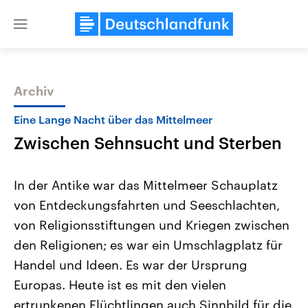
Close
menu
Archiv
Themen
Eine Lange Nacht über das Mittelmeer
Zwischen Sehnsucht und Sterben
In der Antike war das Mittelmeer Schauplatz
von Entdeckungsfahrten und Seeschlachten,
von Religionsstiftungen und Kriegen zwischen
Landtagswahl Sachsen-Anhalt
USA
den Religionen; es war ein Umschlagplatz für
2026
Aktuelle Beiträge, Analys
Alle Informationen
Handel und Ideen. Es war der Ursprung
Hintergründe
Sachsen-Anhalt wählt am 6.
Wirtschaftlich und militäri
Europas. Heute ist es mit den vielen
September 2026 einen neuen
gehören die Vereinigten S
Landtag. Seit 2021 wird das
den mächtigsten Ländern 
ertrunkenen Flüchtlingen auch Sinnbild für die
Bundesland von einer Koalition aus
mit großem Einfluss auf d