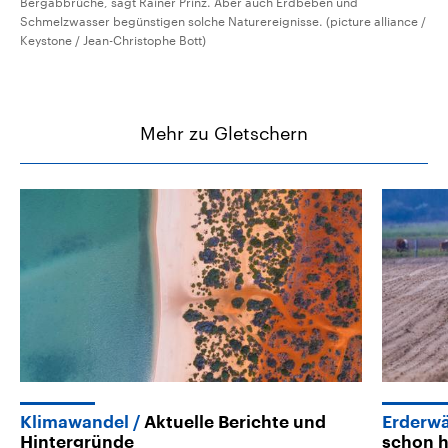
Bergabbrüche, sagt Rainer Prinz. Aber auch Erdbeben und
Schmelzwasser begünstigen solche Naturereignisse. (picture alliance /
Keystone / Jean-Christophe Bott)
Mehr zu Gletschern
Klimawandel
Aktuelle Berichte und
Erderw
Hintergründe
schon h