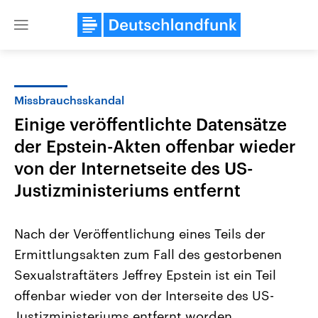
Close
menu
Missbrauchsskandal
Themen
Einige veröffentlichte Datensätze
der Epstein-Akten offenbar wieder
von der Internetseite des US-
Justizministeriums entfernt
Nach der Veröffentlichung eines Teils der
Landtagswahl Sachsen-Anhalt
USA
Ermittlungsakten zum Fall des gestorbenen
2026
Aktuelle Beiträge, Analys
Alle Informationen
Hintergründe
Sexualstraftäters Jeffrey Epstein ist ein Teil
Sachsen-Anhalt wählt am 6.
Wirtschaftlich und militäri
September 2026 einen neuen
gehören die Vereinigten S
offenbar wieder von der Interseite des US-
Landtag. Seit 2021 wird das
den mächtigsten Ländern 
Justizministeriums entfernt worden.
Bundesland von einer Koalition aus
mit großem Einfluss auf d