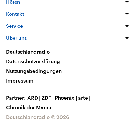
Hören
Alle Sendungen
Livestream
Kontakt
Die Nachrichten
Audios
Hörerservice
Service
Nachrichtenleicht
Podcasts
Social Media
FAQ
Über uns
Neue Beiträge auf dlf.de
Deutschlandfunk App
Newsletter
Deutschlandradio
Themen-Schwerpunkte
Nachrichten App
Deutschlandradio
Veranstaltungen
Presse
Frequenzen
Datenschutzerklärung
Musikliste
Ausbildung und Karriere
Nutzungsbedingungen
RSS
Transparenz
Impressum
Korrekturen
Barrierefreiheit
Partner
ARD
|
ZDF
|
Phoenix
|
arte
|
Chronik der Mauer
Deutschlandradio © 2026