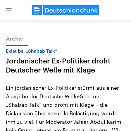
Close
menu
Archiv
Themen
Eklat bei „Shabab Talk“
Jordanischer Ex-Politiker droht
Deutscher Welle mit Klage
Ein jordanischer Ex-Politiker stürmt aus einer
Ausgabe der Deutsche Welle-Sendung
USA
Nahostkonflikt
„Shabab Talk“ und droht mit Klage – die
Aktuelle Beiträge, Analysen und
Aktuelle Lage und Hinter
Der Überfall der palästine
Hintergründe
Diskussion über sexuelle Belästigung wurde
Wirtschaftlich und militärisch
Terrororganisation Hamas
gehören die Vereinigten Staaten zu
Oktober 2023 auf Israel ha
ihm zu viel. Für Moderator Jafaar Abdul Karim
den mächtigsten Ländern der Erde,
Region wieder die Gewalt 
kein Grund, etwas am Format zu ändern. „Wir
mit großem Einfluss auf das
Israel möchte die Hamas z