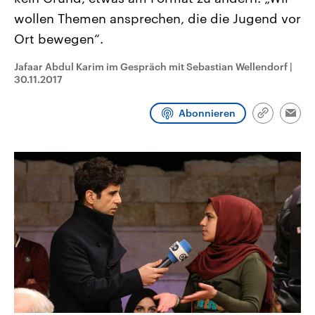
aktuelle Weltgeschehen.
Diese wird wie die Hisboll
wollen Themen ansprechen, die die Jugend vor
Libanon vom Iran unterstüt
Ort bewegen“.
Sendungen
Programm
Podcasts
Jafaar Abdul Karim im Gespräch mit Sebastian Wellendorf
|
Audio-Archiv
30.11.2017
Abonnieren
Link
Emai
kopieren/te