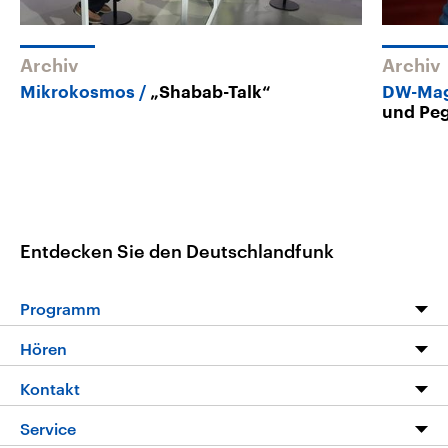
Archiv
Archiv
Mikrokosmos
„Shabab-Talk“
DW-Mag
und Pe
Entdecken Sie den Deutschlandfunk
Programm
Programm
Hören
Alle Sendungen
Livestream
Kontakt
Die Nachrichten
Audios
Hörerservice
Service
Nachrichtenleicht
Podcasts