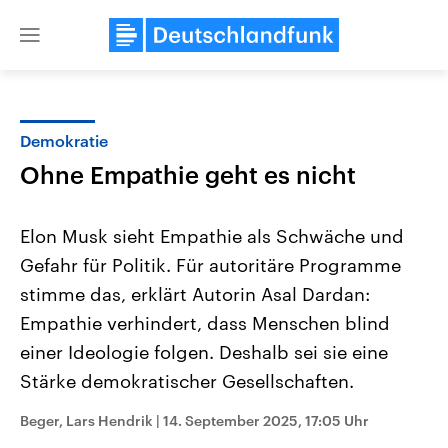
Close
menu
Demokratie
Themen
Ohne Empathie geht es nicht
Elon Musk sieht Empathie als Schwäche und
Gefahr für Politik. Für autoritäre Programme
stimme das, erklärt Autorin Asal Dardan:
Empathie verhindert, dass Menschen blind
einer Ideologie folgen. Deshalb sei sie eine
Landtagswahl Sachsen-Anhalt
USA
2026
Aktuelle Beiträge, Analys
Stärke demokratischer Gesellschaften.
Alle Informationen
Hintergründe
Sachsen-Anhalt wählt am 6.
Wirtschaftlich und militäri
September 2026 einen neuen
gehören die Vereinigten S
Beger, Lars Hendrik
|
14. September 2025, 17:05 Uhr
Landtag. Seit 2021 wird das
den mächtigsten Ländern 
Bundesland von einer Koalition aus
mit großem Einfluss auf d