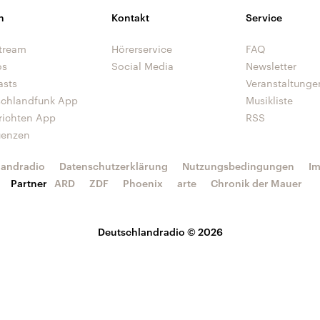
n
Kontakt
Service
tream
Hörerservice
FAQ
os
Social Media
Newsletter
asts
Veranstaltunge
schlandfunk App
Musikliste
richten App
RSS
uenzen
landradio
Datenschutzerklärung
Nutzungsbedingungen
I
Partner
ARD
ZDF
Phoenix
arte
Chronik der Mauer
Deutschlandradio © 2026