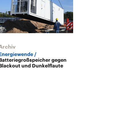
Archiv
Blackout in Be
Großstädte re
Energiewende
können
Batteriegroßspeicher gegen
Blackout und Dunkelflaute