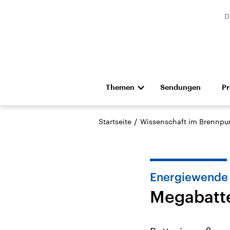
D
Themen
Sendungen
P
Die Nachrichten
Politik
/
Startseite
Wissenschaft im Brennpu
Hörspiel und Feature
Musik
Energiewende
Megabatte
Landtagswahl Sachsen-
USA
Anhalt 2026
Aktuel