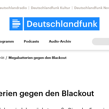
eutschlandradio
Deutschlandfunk Kultur
Deutschlandfunk No
rogramm
Podcasts
Audio-Archiv
Wirtschaft
Wissen
Kultur
Europa
Gesellschaf
/
nkt
Megabatterien gegen den Blackout
rien gegen den Blackout
Nahostkonflikt
Iran
le Beiträge,
Aktuelle Lage und
Aktuelle Lage und