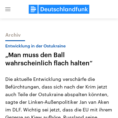
Close
menu
Archiv
Themen
Entwicklung in der Ostukraine
„Man muss den Ball
wahrscheinlich flach halten“
Die aktuelle Entwicklung verschärfe die
Befürchtungen, dass sich nach der Krim jetzt
Landtagswahl Sachsen-Anhalt
USA
auch Teile der Ostukraine abspalten könnten,
2026
Aktuelle Beiträge, Analys
Alle Informationen
Hintergründe
sagte der Linken-Außenpolitiker Jan van Aken
Sachsen-Anhalt wählt am 6.
Wirtschaftlich und militäri
September 2026 einen neuen
gehören die Vereinigten S
im DLF. Wichtig sei jetzt, dass die EU mit ihrem
Landtag. Seit 2021 wird das
den mächtigsten Ländern 
Gezerre an Kiew aufhöre, Russland seine
Bundesland von einer Koalition aus
mit großem Einfluss auf d