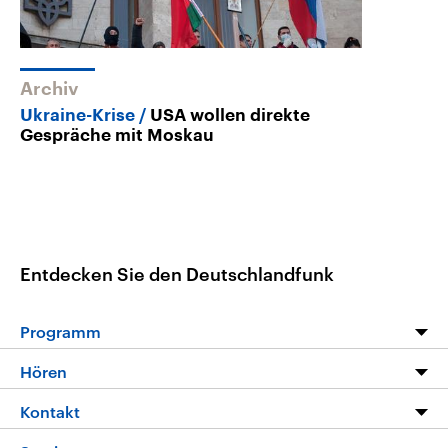
Archiv
Ukraine-Krise
USA wollen direkte
Gespräche mit Moskau
Entdecken Sie den Deutschlandfunk
Programm
Programm
Hören
Alle Sendungen
Livestream
Kontakt
Die Nachrichten
Audios
Hörerservice