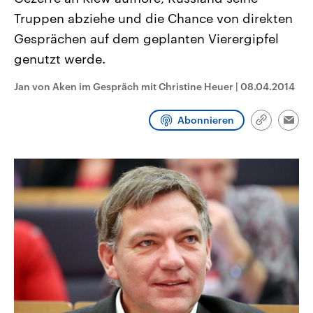
CDU, SPD und FDP regiert.-
aktuelle Weltgeschehen.
Truppen abziehe und die Chance von direkten
Umfragen, Prognosen,
Wahlprogramme, aktuelle Berichte
Gesprächen auf dem geplanten Vierergipfel
Sendungen
Programm
Podcasts
und Hintergründe zu den Parteien
und Kandidaten der anstehenden
genutzt werde.
Wahl.
Audio-Archiv
Jan von Aken im Gespräch mit Christine Heuer
|
08.04.2014
Abonnieren
Link
Emai
kopieren/te