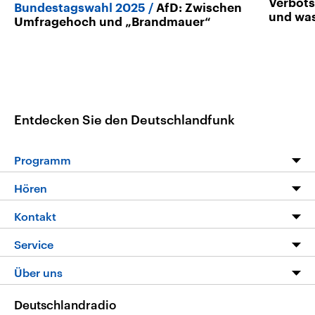
Verbots
Bundestagswahl 2025
AfD: Zwischen
und wa
Umfragehoch und „Brandmauer“
Entdecken Sie den Deutschlandfunk
Programm
Programm
Hören
Alle Sendungen
Livestream
Kontakt
Die Nachrichten
Audios
Hörerservice
Service
Nachrichtenleicht
Podcasts
Social Media
FAQ
Über uns
Neue Beiträge auf dlf.de
Deutschlandfunk App
Newsletter
Deutschlandradio
Themen-Schwerpunkte
Nachrichten App
Deutschlandradio
Veranstaltungen