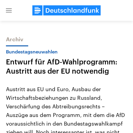
Close
menu
Archiv
Themen
Bundestagsneuwahlen
Entwurf für AfD-Wahlprogramm:
Austritt aus der EU notwendig
Austritt aus EU und Euro, Ausbau der
Wirtschaftsbeziehungen zu Russland,
Landtagswahl Sachsen-Anhalt
USA
Verschärfung des Abtreibungsrechts –
2026
Aktuelle Beiträge, Analys
Alle Informationen
Hintergründe
Auszüge aus dem Programm, mit dem die AfD
Sachsen-Anhalt wählt am 6.
Wirtschaftlich und militäri
September 2026 einen neuen
gehören die Vereinigten S
voraussichtlich in den Bundestagswahlkampf
Landtag. Seit 2021 wird das
den mächtigsten Ländern 
ziehen will. Noch interessanter ist, was nicht
Bundesland von einer Koalition aus
mit großem Einfluss auf d