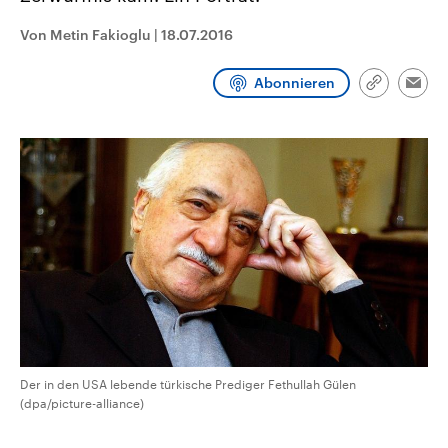
CDU, SPD und FDP regiert.-
aktuelle Weltgeschehen.
Umfragen, Prognosen,
Von Metin Fakioglu
|
18.07.2016
Wahlprogramme, aktuelle Berichte
Sendungen
Programm
Podcasts
und Hintergründe zu den Parteien
und Kandidaten der anstehenden
Abonnieren
Link
Wahl.
Emai
kopieren/te
Audio-Archiv
Der in den USA lebende türkische Prediger Fethullah Gülen
(dpa/picture-alliance)