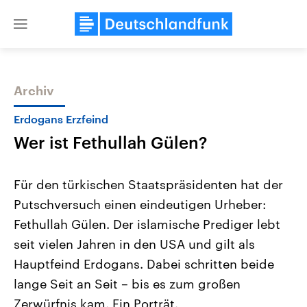
Close
menu
Archiv
Themen
Erdogans Erzfeind
Wer ist Fethullah Gülen?
Für den türkischen Staatspräsidenten hat der
Putschversuch einen eindeutigen Urheber:
Fethullah Gülen. Der islamische Prediger lebt
Landtagswahl Sachsen-Anhalt
USA
seit vielen Jahren in den USA und gilt als
2026
Aktuelle Beiträge, Analys
Alle Informationen
Hauptfeind Erdogans. Dabei schritten beide
Hintergründe
Sachsen-Anhalt wählt am 6.
Wirtschaftlich und militäri
lange Seit an Seit – bis es zum großen
September 2026 einen neuen
gehören die Vereinigten S
Landtag. Seit 2021 wird das
den mächtigsten Ländern 
Zerwürfnis kam. Ein Porträt.
Bundesland von einer Koalition aus
mit großem Einfluss auf d