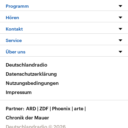
Programm
Programm
Hören
Alle Sendungen
Livestream
Kontakt
Die Nachrichten
Audios
Hörerservice
Service
Nachrichtenleicht
Podcasts
Social Media
FAQ
Über uns
Neue Beiträge auf dlf.de
Deutschlandfunk App
Newsletter
Deutschlandradio
Themen-Schwerpunkte
Nachrichten App
Deutschlandradio
Veranstaltungen
Presse
Frequenzen
Datenschutzerklärung
Musikliste
Ausbildung und Karriere
Nutzungsbedingungen
RSS
Transparenz
Impressum
Korrekturen
Barrierefreiheit
Partner
ARD
|
ZDF
|
Phoenix
|
arte
|
Chronik der Mauer
Deutschlandradio © 2026