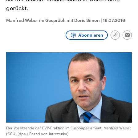
CDU, SPD und FDP regiert.-
aktuelle Weltgeschehen.
gerückt.
Umfragen, Prognosen,
Wahlprogramme, aktuelle Berichte
Sendungen
Programm
Podcasts
und Hintergründe zu den Parteien
Manfred Weber im Gespräch mit Doris Simon
|
18.07.2016
und Kandidaten der anstehenden
Wahl.
Audio-Archiv
Abonnieren
Link
Emai
kopieren/te
Der Vorsitzende der EVP-Fraktion im Europaparlament, Manfred Weber
(CSU) (dpa / Bernd von Jutrczenka)