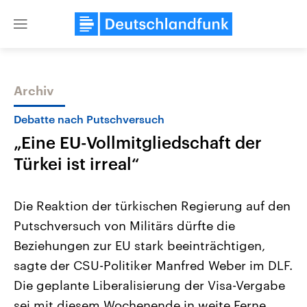
Close
menu
Archiv
Themen
Debatte nach Putschversuch
„Eine EU-Vollmitgliedschaft der
Türkei ist irreal“
Die Reaktion der türkischen Regierung auf den
Putschversuch von Militärs dürfte die
Landtagswahl Sachsen-Anhalt
USA
Beziehungen zur EU stark beeinträchtigen,
2026
Aktuelle Beiträge, Analys
Alle Informationen
Hintergründe
sagte der CSU-Politiker Manfred Weber im DLF.
Sachsen-Anhalt wählt am 6.
Wirtschaftlich und militäri
September 2026 einen neuen
gehören die Vereinigten S
Die geplante Liberalisierung der Visa-Vergabe
Landtag. Seit 2021 wird das
den mächtigsten Ländern 
sei mit diesem Wochenende in weite Ferne
Bundesland von einer Koalition aus
mit großem Einfluss auf d