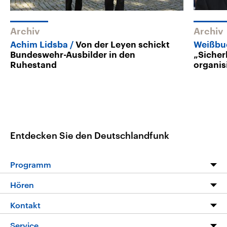
Archiv
Archiv
Achim Lidsba
Von der Leyen schickt
Weißbuc
Bundeswehr-Ausbilder in den
„Sicher
Ruhestand
organis
Entdecken Sie den Deutschlandfunk
Programm
Programm
Hören
Alle Sendungen
Livestream
Kontakt
Die Nachrichten
Audios
Hörerservice
Service