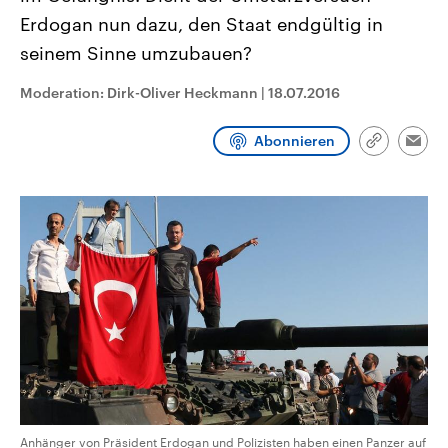
aktuelle Weltgeschehen.
Diese wird wie die Hisboll
Erdogan nun dazu, den Staat endgültig in
Libanon vom Iran unterstüt
seinem Sinne umzubauen?
Sendungen
Programm
Podcasts
Moderation: Dirk-Oliver Heckmann
|
18.07.2016
Audio-Archiv
Abonnieren
Link
Emai
kopieren/te
Anhänger von Präsident Erdogan und Polizisten haben einen Panzer auf