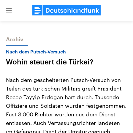
Close
menu
Archiv
Themen
Nach dem Putsch-Versuch
Wohin steuert die Türkei?
Nach dem gescheiterten Putsch-Versuch von
Teilen des türkischen Militärs greift Präsident
Recep Tayyip Erdogan hart durch. Tausende
USA
Nahostkonflikt
Offiziere und Soldaten wurden festgenommen.
Aktuelle Beiträge, Analysen und
Aktuelle Lage und Hinter
Der Überfall der palästine
Hintergründe
Fast 3.000 Richter wurden aus dem Dienst
Wirtschaftlich und militärisch
Terrororganisation Hamas
entlassen. Auch Verfassungsrichter landeten
gehören die Vereinigten Staaten zu
Oktober 2023 auf Israel ha
den mächtigsten Ländern der Erde,
Region wieder die Gewalt 
im Gefängnis. Dient der Umsturzversuch
mit großem Einfluss auf das
Israel möchte die Hamas z