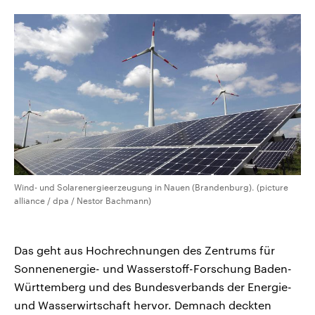
CDU, SPD und FDP regiert.-
aktuelle Weltgeschehen.
Umfragen, Prognosen,
Wahlprogramme, aktuelle Berichte
Sendungen
Programm
Podcasts
und Hintergründe zu den Parteien
und Kandidaten der anstehenden
Wahl.
Audio-Archiv
Wind- und Solarenergieerzeugung in Nauen (Brandenburg). (picture
alliance / dpa / Nestor Bachmann)
Das geht aus Hochrechnungen des Zentrums für
Sonnenenergie- und Wasserstoff-Forschung Baden-
Württemberg und des Bundesverbands der Energie-
und Wasserwirtschaft hervor. Demnach deckten