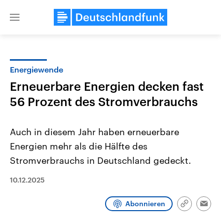
Close
menu
Energiewende
Themen
Erneuerbare Energien decken fast
56 Prozent des Stromverbrauchs
Auch in diesem Jahr haben erneuerbare
Energien mehr als die Hälfte des
Stromverbrauchs in Deutschland gedeckt.
Landtagswahl Sachsen-Anhalt
USA
10.12.2025
2026
Aktuelle Beiträge, Analys
Alle Informationen
Hintergründe
Sachsen-Anhalt wählt am 6.
Wirtschaftlich und militäri
September 2026 einen neuen
gehören die Vereinigten S
Abonnieren
Link
Emai
Landtag. Seit 2021 wird das
den mächtigsten Ländern 
kopieren/te
Bundesland von einer Koalition aus
mit großem Einfluss auf d