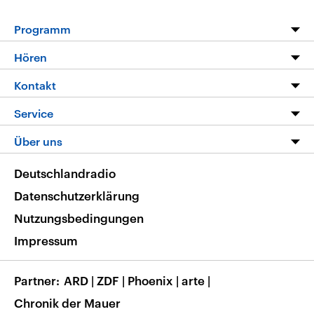
Programm
Programm
Hören
Alle Sendungen
Livestream
Kontakt
Die Nachrichten
Audios
Hörerservice
Service
Nachrichtenleicht
Podcasts
Social Media
FAQ
Über uns
Neue Beiträge auf dlf.de
Deutschlandfunk App
Newsletter
Deutschlandradio
Themen-Schwerpunkte
Nachrichten App
Deutschlandradio
Veranstaltungen
Presse
Frequenzen
Datenschutzerklärung
Musikliste
Ausbildung und Karriere
Nutzungsbedingungen
RSS
Transparenz
Impressum
Korrekturen
Barrierefreiheit
Partner
ARD
|
ZDF
|
Phoenix
|
arte
|
Chronik der Mauer