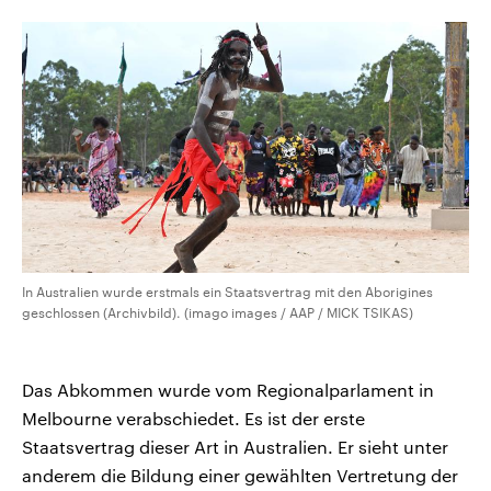
CDU, SPD und FDP regiert.-
aktuelle Weltgeschehen.
Umfragen, Prognosen,
Wahlprogramme, aktuelle Berichte
Sendungen
Programm
Podcasts
und Hintergründe zu den Parteien
und Kandidaten der anstehenden
Wahl.
Audio-Archiv
In Australien wurde erstmals ein Staatsvertrag mit den Aborigines
geschlossen (Archivbild). (imago images / AAP / MICK TSIKAS)
Das Abkommen wurde vom Regionalparlament in
Melbourne verabschiedet. Es ist der erste
Staatsvertrag dieser Art in Australien. Er sieht unter
anderem die Bildung einer gewählten Vertretung der