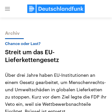
Close
menu
Archiv
Themen
Chance oder Last?
Streit um das EU-
Lieferkettengesetz
Über drei Jahre haben EU-Institutionen an
einem Gesetz gearbeitet, um Menschenrechts-
Landtagswahl Sachsen-Anhalt
USA
und Umweltschäden in globalen Lieferketten
2026
Aktuelle Beiträge, Analys
Alle Informationen
Hintergründe
zu stoppen. Kurz vor dem Ziel legte die FDP ihr
Sachsen-Anhalt wählt am 6.
Wirtschaftlich und militäri
September 2026 einen neuen
gehören die Vereinigten S
Veto ein, weil sie Wettbewerbsnachteile
Landtag. Seit 2021 wird das
den mächtigsten Ländern 
fürchtet. Brüssel ist entsetzt.
Bundesland von einer Koalition aus
mit großem Einfluss auf d