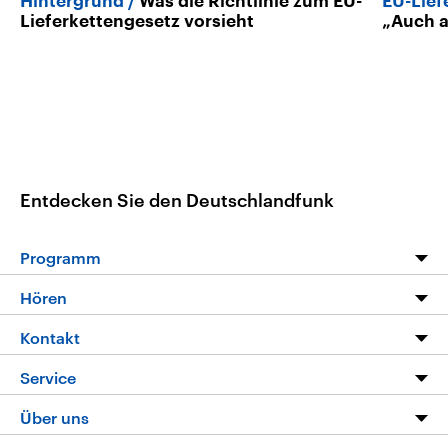
Hintergrund
Was die Richtlinie zum EU-
EU-Lief
Lieferkettengesetz vorsieht
„Auch 
Entdecken Sie den Deutschlandfunk
Programm
Programm
Hören
Alle Sendungen
Livestream
Kontakt
Die Nachrichten
Audios
Hörerservice
Service
Nachrichtenleicht
Podcasts
Social Media
FAQ
Über uns
Neue Beiträge auf dlf.de
Deutschlandfunk App
Newsletter