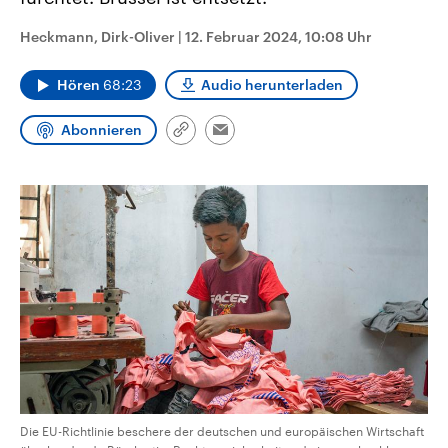
CDU, SPD und FDP regiert.-
aktuelle Weltgeschehen.
Umfragen, Prognosen,
Heckmann, Dirk-Oliver
|
12. Februar 2024, 10:08 Uhr
Wahlprogramme, aktuelle Berichte
Sendungen
Programm
Podcasts
und Hintergründe zu den Parteien
und Kandidaten der anstehenden
Hören
68:23
Audio herunterladen
Wahl.
Audio-Archiv
Abonnieren
Link
Email
kopieren/teilen
Die EU-Richtlinie beschere der deutschen und europäischen Wirtschaft