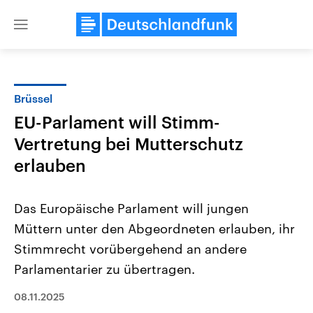
Close
menu
Brüssel
Themen
EU-Parlament will Stimm-
Vertretung bei Mutterschutz
erlauben
Das Europäische Parlament will jungen
Müttern unter den Abgeordneten erlauben, ihr
Landtagswahl Sachsen-Anhalt
USA
Stimmrecht vorübergehend an andere
2026
Aktuelle Beiträge, Analys
Alle Informationen
Parlamentarier zu übertragen.
Hintergründe
Sachsen-Anhalt wählt am 6.
Wirtschaftlich und militäri
September 2026 einen neuen
gehören die Vereinigten S
08.11.2025
Landtag. Seit 2021 wird das
den mächtigsten Ländern 
Bundesland von einer Koalition aus
mit großem Einfluss auf d