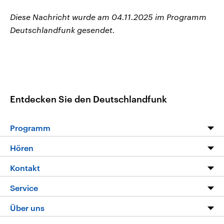
Diese Nachricht wurde am 04.11.2025 im Programm
Deutschlandfunk gesendet.
Entdecken Sie den Deutschlandfunk
Programm
Programm
Hören
Alle Sendungen
Livestream
Kontakt
Die Nachrichten
Audios
Hörerservice
Service
Nachrichtenleicht
Podcasts
Social Media
FAQ
Über uns
Neue Beiträge auf dlf.de
Deutschlandfunk App
Newsletter