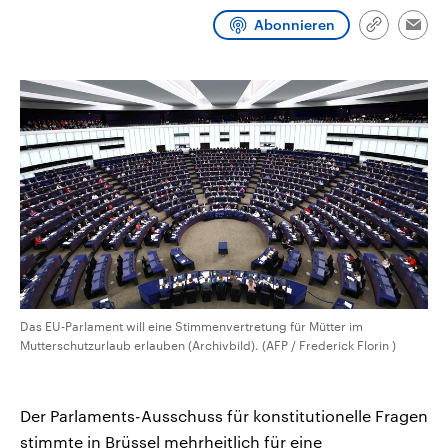
CDU, SPD und FDP regiert.-
aktuelle Weltgeschehen.
Abonnieren
Umfragen, Prognosen,
Link
Emai
Wahlprogramme, aktuelle Berichte
kopieren/te
Sendungen
Programm
Podcasts
und Hintergründe zu den Parteien
und Kandidaten der anstehenden
Wahl.
Audio-Archiv
Das EU-Parlament will eine Stimmenvertretung für Mütter im
Mutterschutzurlaub erlauben (Archivbild). (AFP / Frederick Florin )
Der Parlaments-Ausschuss für konstitutionelle Fragen
stimmte in Brüssel mehrheitlich für eine