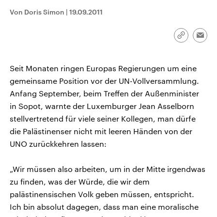
CDU, SPD und FDP regiert.-
aktuelle Weltgeschehen.
Von Doris Simon
|
19.09.2011
Umfragen, Prognosen,
Wahlprogramme, aktuelle Berichte
Sendungen
Programm
Podcasts
und Hintergründe zu den Parteien
und Kandidaten der anstehenden
Link
Emai
Wahl.
kopieren/te
Audio-Archiv
Seit Monaten ringen Europas Regierungen um eine
gemeinsame Position vor der UN-Vollversammlung.
Anfang September, beim Treffen der Außenminister
in Sopot, warnte der Luxemburger Jean Asselborn
stellvertretend für viele seiner Kollegen, man dürfe
die Palästinenser nicht mit leeren Händen von der
UNO zurückkehren lassen:
„Wir müssen also arbeiten, um in der Mitte irgendwas
zu finden, was der Würde, die wir dem
palästinensischen Volk geben müssen, entspricht.
Ich bin absolut dagegen, dass man eine moralische