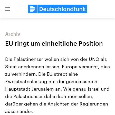
Close
menu
Archiv
Themen
EU ringt um einheitliche Position
Die Palästinenser wollen sich von der UNO als
Staat anerkennen lassen. Europa versucht, dies
zu verhindern. Die EU strebt eine
Zweistaatenlösung mit der gemeinsamen
Hauptstadt Jerusalem an. Wie genau Israel und
Landtagswahl Sachsen-Anhalt
USA
2026
Aktuelle Beiträge, Analys
die Palästinenser dahin kommen sollen,
Alle Informationen
Hintergründe
Sachsen-Anhalt wählt am 6.
Wirtschaftlich und militäri
darüber gehen die Ansichten der Regierungen
September 2026 einen neuen
gehören die Vereinigten S
Landtag. Seit 2021 wird das
den mächtigsten Ländern 
auseinander.
Bundesland von einer Koalition aus
mit großem Einfluss auf d