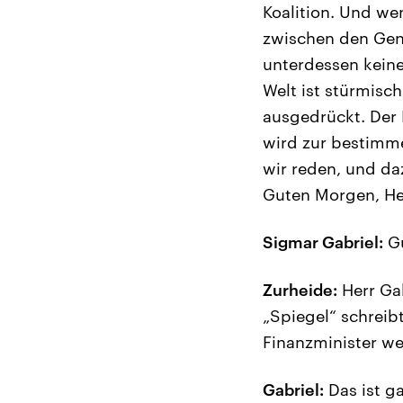
Koalition. Und wen
zwischen den Gen
unterdessen keine 
Welt ist stürmisc
ausgedrückt. Der 
wird zur bestimme
wir reden, und d
Guten Morgen, Her
Sigmar Gabriel:
Gu
Zurheide:
Herr Gab
„Spiegel“ schreibt
Finanzminister we
Gabriel:
Das ist g