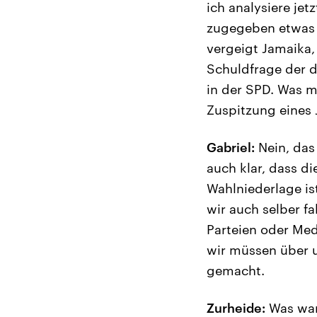
ich analysiere je
zugegeben etwas z
vergeigt Jamaika, 
Schuldfrage der d
in der SPD. Was ma
Zuspitzung eines 
Gabriel:
Nein, das 
auch klar, dass di
Wahlniederlage is
wir auch selber f
Parteien oder Med
wir müssen über u
gemacht.
Zurheide:
Was war