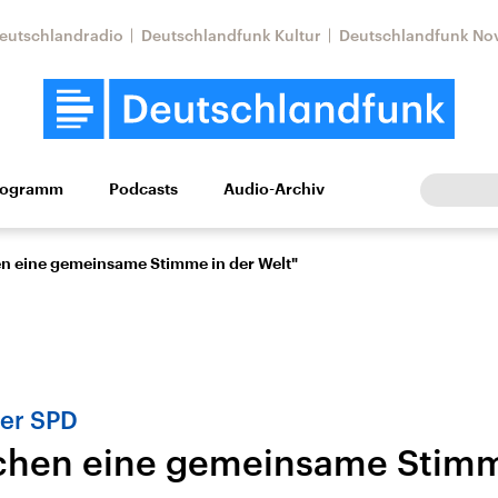
eutschlandradio
Deutschlandfunk Kultur
Deutschlandfunk No
rogramm
Podcasts
Audio-Archiv
Wirtschaft
Wissen
Kultur
Europa
Gesellschaf
n eine gemeinsame Stimme in der Welt"
der SPD
chen eine gemeinsame Stimm
Nahostkonflikt
Iran
le Beiträge,
Aktuelle Lage und
Aktuelle Lage und