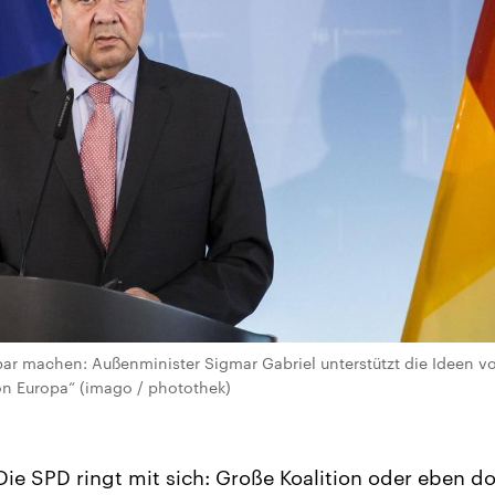
bar machen: Außenminister Sigmar Gabriel unterstützt die Ideen vo
on Europa“ (imago / photothek)
ie SPD ringt mit sich: Große Koalition oder eben d