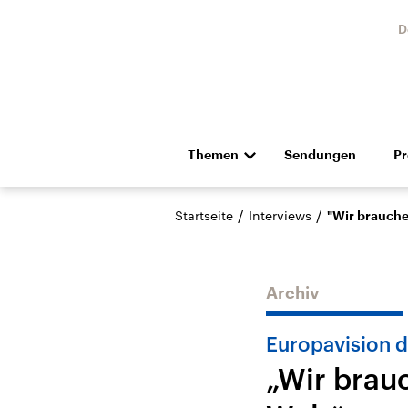
D
Themen
Sendungen
P
Die Nachrichten
Politik
/
/
Startseite
Interviews
"Wir brauche
Hörspiel und Feature
Musik
Archiv
Europavision 
„Wir brau
Landtagswahl Sachsen-
USA
Anhalt 2026
Aktuel