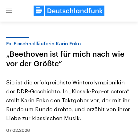
Close
menu
Ex-Eisschnellläuferin Karin Enke
Themen
„Beethoven ist für mich nach wie
vor der Größte“
Sie ist die erfolgreichste Winterolympionikin
der DDR-Geschichte. In „Klassik-Pop-et cetera“
stellt Karin Enke den Taktgeber vor, der mit ihr
Landtagswahl Sachsen-Anhalt
USA
Runde um Runde drehte, und erzählt von ihrer
2026
Aktuelle Beiträge, Analys
Liebe zur klassischen Musik.
Alle Informationen
Hintergründe
Sachsen-Anhalt wählt am 6.
Wirtschaftlich und militäri
September 2026 einen neuen
gehören die Vereinigten S
07.02.2026
Landtag. Seit 2021 wird das
den mächtigsten Ländern 
Bundesland von einer Koalition aus
mit großem Einfluss auf d