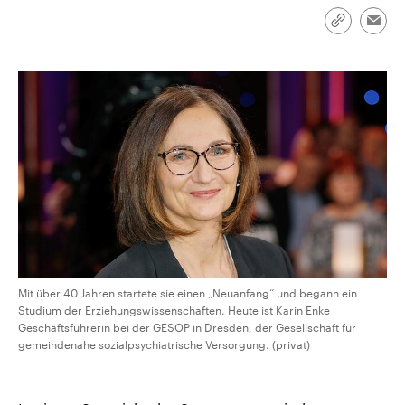
CDU, SPD und FDP regiert.-
aktuelle Weltgeschehen.
Umfragen, Prognosen,
Link
Emai
Wahlprogramme, aktuelle Berichte
kopieren/te
Sendungen
Programm
Podcasts
und Hintergründe zu den Parteien
und Kandidaten der anstehenden
Wahl.
Audio-Archiv
Mit über 40 Jahren startete sie einen „Neuanfang“ und begann ein
Studium der Erziehungswissenschaften. Heute ist Karin Enke
Geschäftsführerin bei der GESOP in Dresden, der Gesellschaft für
gemeindenahe sozialpsychiatrische Versorgung. (privat)