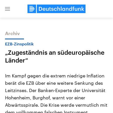
Close
menu
Archiv
Themen
EZB-Zinspolitik
„Zugeständnis an südeuropäische
Länder“
Im Kampf gegen die extrem niedrige Inflation
berät die EZB über eine weitere Senkung des
USA
Nahostkonflikt
Leitzinses. Der Banken-Experte der Universität
Aktuelle Beiträge, Analysen und
Aktuelle Lage und Hinter
Der Überfall der palästine
Hintergründe
Hohenheim, Burghof, warnt vor einer
Wirtschaftlich und militärisch
Terrororganisation Hamas
gehören die Vereinigten Staaten zu
Oktober 2023 auf Israel ha
Abwärtsspirale. Die Krise werde vermutlich mit
den mächtigsten Ländern der Erde,
Region wieder die Gewalt 
dem vollkommen falschen Instrument
mit großem Einfluss auf das
Israel möchte die Hamas z