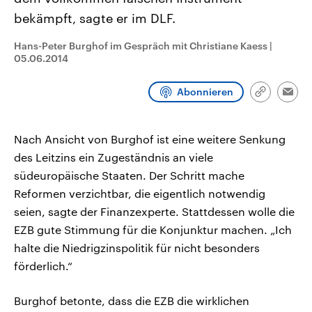
aktuelle Weltgeschehen.
Diese wird wie die Hisboll
bekämpft, sagte er im DLF.
Libanon vom Iran unterstüt
Sendungen
Programm
Podcasts
Hans-Peter Burghof im Gespräch mit Christiane Kaess
|
05.06.2014
Audio-Archiv
Abonnieren
Link
Emai
kopieren/te
Nach Ansicht von Burghof ist eine weitere Senkung
des Leitzins ein Zugeständnis an viele
südeuropäische Staaten. Der Schritt mache
Reformen verzichtbar, die eigentlich notwendig
seien, sagte der Finanzexperte. Stattdessen wolle die
EZB gute Stimmung für die Konjunktur machen. „Ich
halte die Niedrigzinspolitik für nicht besonders
förderlich.“
Burghof betonte, dass die EZB die wirklichen