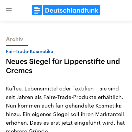
Close
menu
Archiv
Themen
Fair-Trade-Kosmetika
Neues Siegel für Lippenstifte und
Cremes
Kaffee, Lebensmittel oder Textilien – sie sind
seit Jahren als Faire-Trade-Produkte erhältlich.
Landtagswahl Sachsen-Anhalt
USA
Nun kommen auch fair gehandelte Kosmetika
2026
Aktuelle Beiträge, Analys
Alle Informationen
Hintergründe
hinzu. Ein eigenes Siegel soll ihren Marktanteil
Sachsen-Anhalt wählt am 6.
Wirtschaftlich und militäri
September 2026 einen neuen
gehören die Vereinigten S
erhöhen. Dass es erst jetzt eingeführt wird, hat
Landtag. Seit 2021 wird das
den mächtigsten Ländern 
mehrere Gründe.
Bundesland von einer Koalition aus
mit großem Einfluss auf d