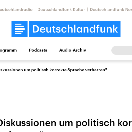
eutschlandradio
Deutschlandfunk Kultur
Deutschlandfunk No
rogramm
Podcasts
Audio-Archiv
Wirtschaft
Wissen
Kultur
Europa
Gesellschaf
Diskussionen um politisch korrekte Sprache verharren"
Diskussionen um politisch ko
Nahostkonflikt
Iran
le Beiträge,
Aktuelle Lage und
Aktuelle Lage und