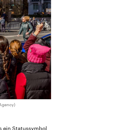
 Agency)
us ein Statussymbol