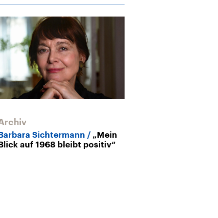
Archiv
Archiv
Barbara Sichtermann
„Mein
Feminismus in
Blick auf 1968 bleibt positiv“
Mütze und T-Sh
politisches S