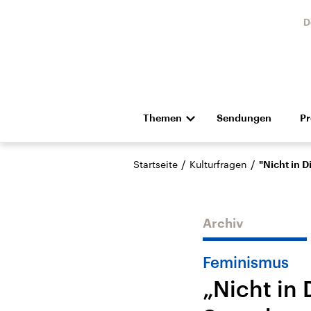
D
Themen
Sendungen
P
Die Nachrichten
Politik
/
/
Startseite
Kulturfragen
"Nicht in 
Hörspiel und Feature
Musik
Archiv
Feminismus
„Nicht in 
Landtagswahl Sachsen-
USA
Anhalt 2026
Aktuel