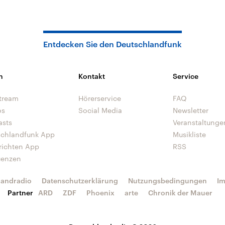
Entdecken Sie den Deutschlandfunk
n
Kontakt
Service
tream
Hörerservice
FAQ
os
Social Media
Newsletter
asts
Veranstaltunge
schlandfunk App
Musikliste
richten App
RSS
uenzen
landradio
Datenschutzerklärung
Nutzungsbedingungen
I
Partner
ARD
ZDF
Phoenix
arte
Chronik der Mauer