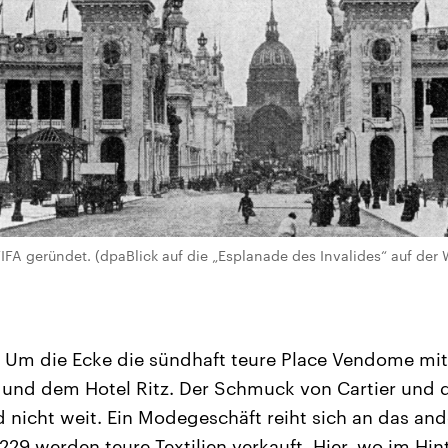
FIFA geründet. (dpaBlick auf die „Esplanade des Invalides“ auf der 
. Um die Ecke die sündhaft teure Place Vendome mi
 und dem Hotel Ritz. Der Schmuck von Cartier und 
nd nicht weit. Ein Modegeschäft reiht sich an das an
9 werden teure Textilien verkauft. Hier, wo im Hint