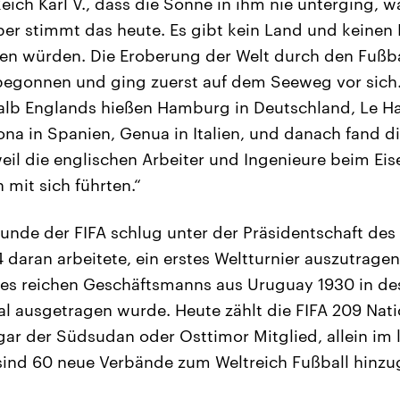
ich Karl V., dass die Sonne in ihm nie unterging, w
ber stimmt das heute. Es gibt kein Land und keinen
en würden. Die Eroberung der Welt durch den Fußba
begonnen und ging zuerst auf dem Seeweg vor sich.
alb Englands hießen Hamburg in Deutschland, Le Hav
ona in Spanien, Genua in Italien, und danach fand d
weil die englischen Arbeiter und Ingenieure beim E
 mit sich führten.“
tunde der FIFA schlug unter der Präsidentschaft des
 daran arbeitete, ein erstes Weltturnier auszutragen
nes reichen Geschäftsmanns aus Uruguay 1930 in de
al ausgetragen wurde. Heute zählt die FIFA 209 Nat
ar der Südsudan oder Osttimor Mitglied, allein im l
 sind 60 neue Verbände zum Weltreich Fußball hin