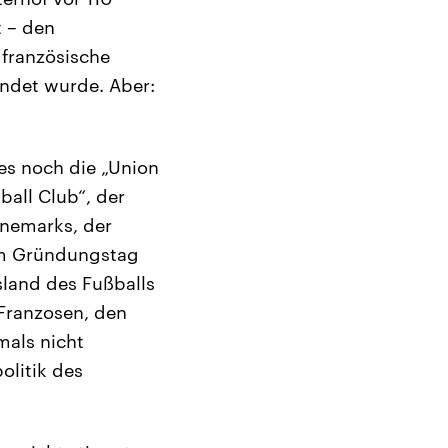
t – den
 französische
ündet wurde. Aber:
es noch die „Union
ball Club“, der
änemarks, der
am Gründungstag
land des Fußballs
 Franzosen, den
amals nicht
olitik des