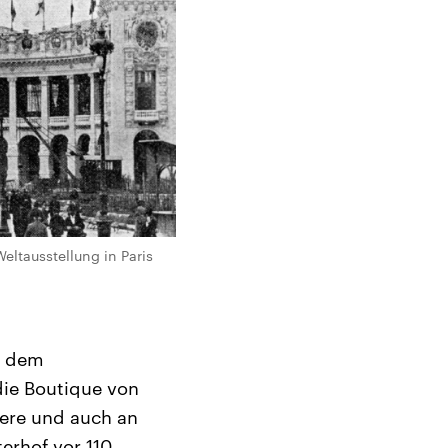
Weltausstellung in Paris
t dem
die Boutique von
dere und auch an
erhof vor 110