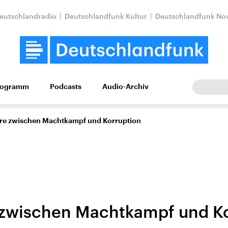
eutschlandradio
Deutschlandfunk Kultur
Deutschlandfunk No
rogramm
Podcasts
Audio-Archiv
Wirtschaft
Wissen
Kultur
Europa
Gesellschaf
hre zwischen Machtkampf und Korruption
 zwischen Machtkampf und K
Nahostkonflikt
Iran
le Beiträge,
Aktuelle Lage und
Aktuelle Lage und