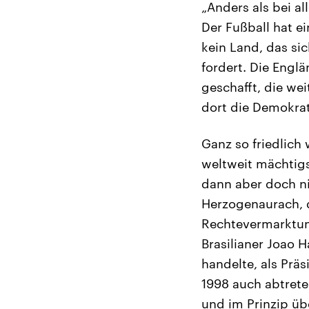
„Anders als bei al
Der Fußball hat ei
kein Land, das si
fordert. Die Engl
geschafft, die we
dort die Demokrat
Ganz so friedlich 
weltweit mächtig
dann aber doch ni
Herzogenaurach, 
Rechtevermarktung
Brasilianer Joao 
handelte, als Präs
1998 auch abtrete
und im Prinzip übe