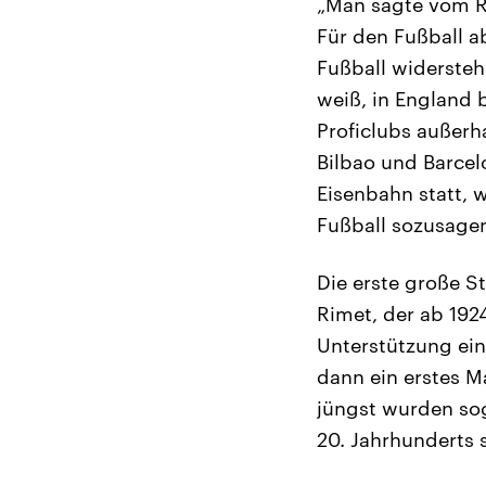
„Man sagte vom Re
Für den Fußball a
Fußball widersteh
weiß, in England 
Proficlubs außerh
Bilbao und Barcel
Eisenbahn statt, 
Fußball sozusagen
Die erste große S
Rimet, der ab 1924
Unterstützung ei
dann ein erstes M
jüngst wurden sog
20. Jahrhunderts