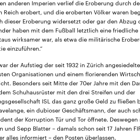
len anderen Imperien verlief die Eroberung durch den
n Reich erobert, und die eroberten Völker waren bege
ch dieser Eroberung widersetzt oder gar den Abzug 
änder haben mit dem Fußball letztlich eine friedlich
itaus wirksamer war, als etwa die militärische Erobe
ie einzuführen.“
war der Aufstieg der seit 1932 in Zürich angesiedelte
sten Organisationen und einem florierenden Wirts
cht. Besonders seit Mitte der 70er Jahre mit den Da
dem Schuhausrüster mit den drei Streifen und der
sgesellschaft ISL das ganz große Geld zu fließen
Havelange, ein dubioser Geschäftsmann, der auch s
ident der Korruption Tür und Tor öffnete. Deswegen 
n und Sepp Blatter – damals schon seit 17 Jahren FI
r alles informiert – den Posten überlassen.