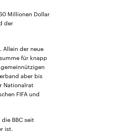
0 Millionen Dollar
d der
. Allein der neue
hnsumme für knapp
s „gemeinnützigen
verband aber bis
r Nationalrat
ischen FIFA und
 die BBC seit
 ist.