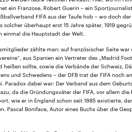
et ein Franzose, Robert Guerin – ein Sportjournalis
ußballverband FIFA aus der Taufe hob – wo doch der
s solcher überhaupt erst 15 Jahre später, 1919 gegr
n einmal die Hauptstadt der Welt.
itglieder zählte man: auf französischer Seite war 
vereine“, aus Spanien ein Vertreter des „Madrid Foot
d heißen sollte, sowie die Verbände der Schweiz, D
giens und Schwedens – der DFB trat der FIFA noch 
i. Paradox dabei war: Der Verband aus dem Geburts
 dazu, da die Gründungsväter der FIFA, vor allem die
port, wie er in England schon seit 1885 existierte, d
en. Pascal Boniface, Autor eines Buchs über die Geop