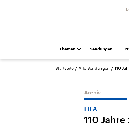
D
Themen
Sendungen
P
Die Nachrichten
Politik
/
/
Startseite
Alle Sendungen
110 Ja
Hörspiel und Feature
Musik
Archiv
FIFA
110 Jahre
Landtagswahl Sachsen-
USA
Anhalt 2026
Aktuel