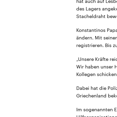
hat auch auf Lesb
des Lagers angeko
Stacheldraht bewe
Konstantinos Papa
ändern. Mit seine
registrieren. Bis
„Unsere Kräfte rei
Wir haben unser H
Kollegen schicken
Dabei hat die Pol
Griechenland be
Im sogenannten E
Hilfsorganisation