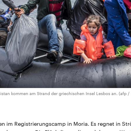
istan kommen am Strand der griechischen Insel Lesbos an. (afp /
 im Registrierungscamp in Moria. Es regnet in Str