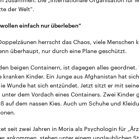
te der Welt“.
wollen einfach nur überleben“
Doppelzäunen herrscht das Chaos, viele Menschen 
nn überhaupt, nur durch eine Plane geschützt.
den beigen Containern, ist dagegen alles geordnet
e kranken Kinder. Ein Junge aus Afghanistan hat sich
e Wunde hat sich entzündet. Jetzt sitzt er mit sein
 unter dem Vordach eines Containers. Zwei Kinder 
rfuß auf dem nassen Kies. Auch um Schuhe und Klei
ionen.
t seit zwei Jahren in Moria als Psychologin für „Ärz
hier ankommen, stehen unter einem unglaublichen Str