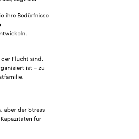
e ihre Bedürfnisse
n
twickeln.
 der Flucht sind.
anisiert ist – zu
tfamilie.
, aber der Stress
Kapazitäten für