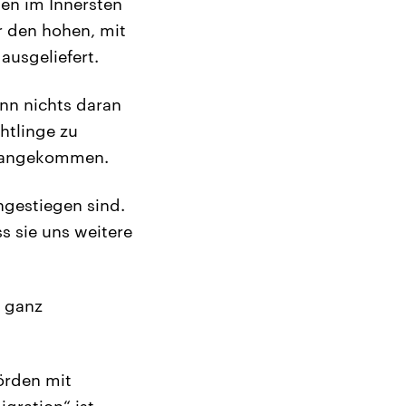
en im Innersten
r den hohen, mit
usgeliefert.
nn nichts daran
htlinge zu
ls angekommen.
angestiegen sind.
s sie uns weitere
s ganz
örden mit
gration“ ist