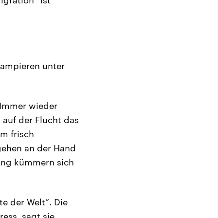
kampieren unter
. Immer wieder
 auf der Flucht das
em frisch
gehen an der Hand
dung kümmern sich
te der Welt“. Die
ess, sagt sie.