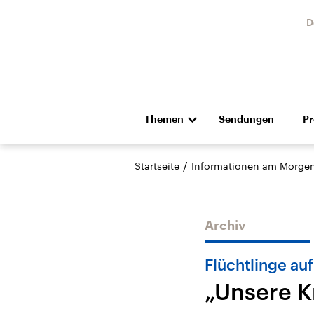
D
Themen
Sendungen
P
Die Nachrichten
Politik
/
Startseite
Informationen am Morge
Hörspiel und Feature
Musik
Archiv
Flüchtlinge au
„Unsere K
Landtagswahl Sachsen-
USA
Anhalt 2026
Aktuel