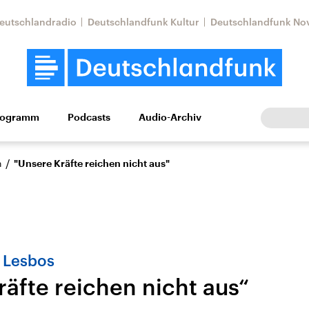
eutschlandradio
Deutschlandfunk Kultur
Deutschlandfunk No
rogramm
Podcasts
Audio-Archiv
Wirtschaft
Wissen
Kultur
Europa
Gesellschaf
/
n
"Unsere Kräfte reichen nicht aus"
f Lesbos
räfte reichen nicht aus“
Nahostkonflikt
Iran
le Beiträge,
Aktuelle Lage und
Aktuelle Lage und