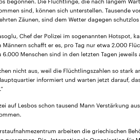
os begonnen. Die Flüchtlinge, die nach langem Wart
mmen sind, können sich unterstellen. Tausende vo
hrten Zäunen, sind dem Wetter dagegen schutzlos a
soglu, Chef der Polizei im sogenannten Hotspot, ka
n Männern schafft er es, pro Tag nur etwa 2.000 Flüc
 zu 6.000 Menschen sind in den letzten Tagen jewei
chen nicht aus, weil die Flüchtlingszahlen so stark 
auptquartier informiert und warten jetzt darauf, das
.“
izei auf Lesbos schon tausend Mann Verstärkung au
kommen.
rstaufnahmezentrum arbeiten die griechischen Beh
en zusammen. Die „Internationale Organisation für Mi