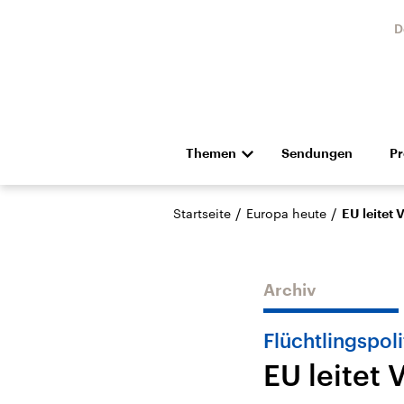
D
Themen
Sendungen
P
Die Nachrichten
Politik
/
/
Startseite
Europa heute
EU leitet
Hörspiel und Feature
Musik
Archiv
Flüchtlingspoli
EU leitet
Landtagswahl Sachsen-
USA
Anhalt 2026
Aktuel