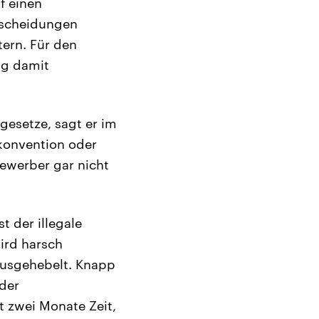
f einen
tscheidungen
tern. Für den
ng damit
gesetze, sagt er im
konvention oder
bewerber gar nicht
t der illegale
wird harsch
ausgehebelt. Knapp
 der
 zwei Monate Zeit,