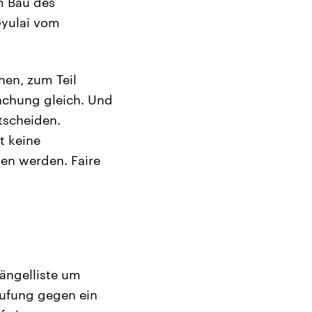
m Bau des
Gyulai vom
hen, zum Teil
achung gleich. Und
ntscheiden.
t keine
en werden. Faire
ängelliste um
rufung gegen ein