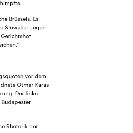
chimpfte.
he Brüssels. Es
ie Slowakei gegen
 Gerichtshof
eichen.“
ngsquoten vor dem
ordnete Otmar Karas
rung. Der linke
n Budapester
ine Rhetorik der