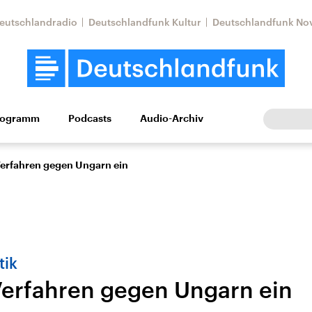
eutschlandradio
Deutschlandfunk Kultur
Deutschlandfunk No
rogramm
Podcasts
Audio-Archiv
Wirtschaft
Wissen
Kultur
Europa
Gesellschaf
 Verfahren gegen Ungarn ein
tik
 Verfahren gegen Ungarn ein
Nahostkonflikt
Iran
le Beiträge,
Aktuelle Lage und
Aktuelle Lage und