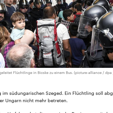
geleitet Flüchtlinge in Bicske zu einem Bus. (picture-alliance / dpa 
g im südungarischen Szeged. Ein Flüchtling soll a
 er Ungarn nicht mehr betreten.