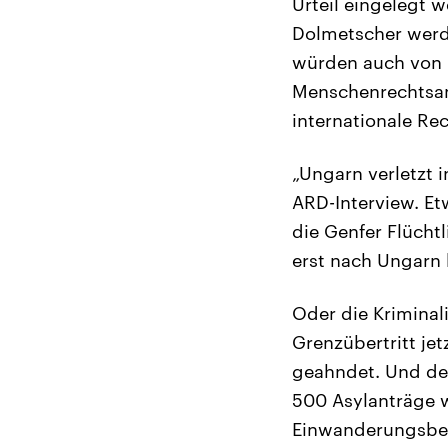
Urteil eingelegt 
Dolmetscher werde
würden auch von G
Menschenrechtsan
internationale Re
„Ungarn verletzt 
ARD-Interview. E
die Genfer Flücht
erst nach Ungarn 
Oder die Kriminali
Grenzübertritt je
geahndet. Und de 
500 Asylanträge w
Einwanderungsbehö