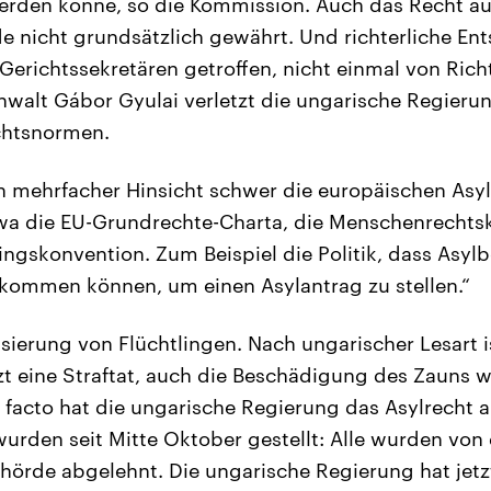
werden könne, so die Kommission. Auch das Recht au
 nicht grundsätzlich gewährt. Und richterliche En
erichtssekretären getroffen, nicht einmal von Rich
walt Gábor Gyulai verletzt die ungarische Regieru
chtsnormen.
in mehrfacher Hinsicht schwer die europäischen Asyl
twa die EU-Grundrechte-Charta, die Menschenrechts
lingskonvention. Zum Beispiel die Politik, dass Asyl
kommen können, um einen Asylantrag zu stellen.“
sierung von Flüchtlingen. Nach ungarischer Lesart is
tzt eine Straftat, auch die Beschädigung des Zauns 
facto hat die ungarische Regierung das Asylrecht 
urden seit Mitte Oktober gestellt: Alle wurden von
rde abgelehnt. Die ungarische Regierung hat jetzt