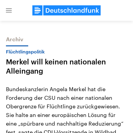
Close
menu
Archiv
Themen
Flüchtlingspolitik
Merkel will keinen nationalen
Alleingang
Bundeskanzlerin Angela Merkel hat die
Forderung der CSU nach einer nationalen
Landtagswahl Sachsen-Anhalt
USA
Obergrenze für Flüchtlinge zurückgewiesen.
2026
Aktuelle Beiträge, Analys
Alle Informationen
Hintergründe
Sie halte an einer europäischen Lösung für
Sachsen-Anhalt wählt am 6.
Wirtschaftlich und militäri
September 2026 einen neuen
gehören die Vereinigten S
eine „spürbare und nachhaltige Reduzierung“
Landtag. Seit 2021 wird das
den mächtigsten Ländern 
fest, sagte die CDU-Vorsitzende in Wildbad
Bundesland von einer Koalition aus
mit großem Einfluss auf d