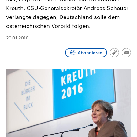
CDU, SPD und FDP regiert.-
aktuelle Weltgeschehen.
Kreuth. CSU-Generalsekretär Andreas Scheuer
Umfragen, Prognosen,
Wahlprogramme, aktuelle Berichte
verlangte dagegen, Deutschland solle dem
Sendungen
Programm
Podcasts
und Hintergründe zu den Parteien
und Kandidaten der anstehenden
österreichischen Vorbild folgen.
Wahl.
Audio-Archiv
20.01.2016
Abonnieren
Link
Emai
kopieren/te