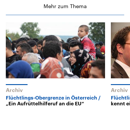
Mehr zum Thema
Archiv
Archiv
Flüchtlings-Obergrenze in Österreich
Flüchtl
„Ein Aufrüttelhilferuf an die EU“
kennt e