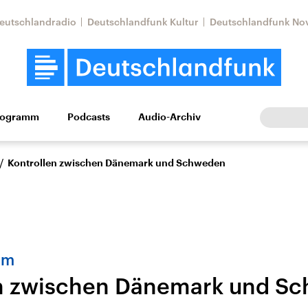
eutschlandradio
Deutschlandfunk Kultur
Deutschlandfunk No
rogramm
Podcasts
Audio-Archiv
Wirtschaft
Wissen
Kultur
Europa
Gesellschaf
/
Kontrollen zwischen Dänemark und Schweden
om
en zwischen Dänemark und S
Nahostkonflikt
Iran
le Beiträge,
Aktuelle Lage und
Aktuelle Lage und