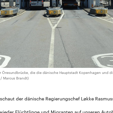
er Öresundbrücke, die die dänische Hauptstadt Kopenhagen und d
 / Marcus Brandt)
 schaut der dänische Regierungschef Løkke Rasmuss
 wieder Flüchtlinge und Migranten auf unseren Aut