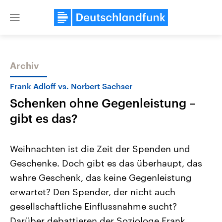
Close
menu
Archiv
Themen
Frank Adloff vs. Norbert Sachser
Schenken ohne Gegenleistung –
gibt es das?
Weihnachten ist die Zeit der Spenden und
Geschenke. Doch gibt es das überhaupt, das
Landtagswahl Sachsen-Anhalt
USA
wahre Geschenk, das keine Gegenleistung
2026
Aktuelle Beiträge, Analys
Alle Informationen
Hintergründe
erwartet? Den Spender, der nicht auch
Sachsen-Anhalt wählt am 6.
Wirtschaftlich und militäri
September 2026 einen neuen
gehören die Vereinigten S
gesellschaftliche Einflussnahme sucht?
Landtag. Seit 2021 wird das
den mächtigsten Ländern 
Darüber debattieren der Soziologe Frank
Bundesland von einer Koalition aus
mit großem Einfluss auf d