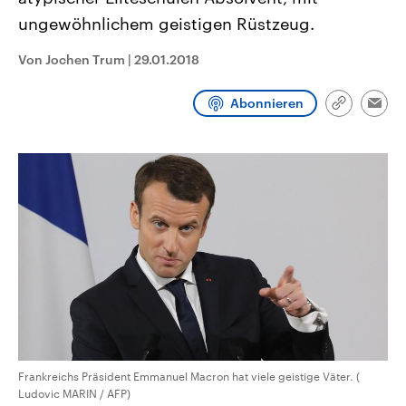
aktuelle Weltgeschehen.
Diese wird wie die Hisboll
ungewöhnlichem geistigen Rüstzeug.
Libanon vom Iran unterstüt
Sendungen
Programm
Podcasts
Von Jochen Trum
|
29.01.2018
Audio-Archiv
Abonnieren
Link
Emai
kopieren/te
Frankreichs Präsident Emmanuel Macron hat viele geistige Väter. (
Ludovic MARIN / AFP)