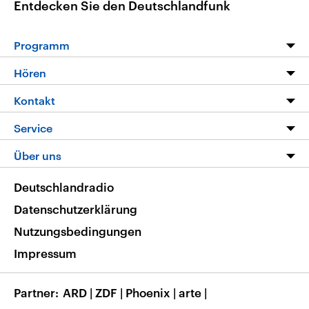
Entdecken Sie den Deutschlandfunk
Programm
Programm
Hören
Alle Sendungen
Livestream
Kontakt
Die Nachrichten
Audios
Hörerservice
Service
Nachrichtenleicht
Podcasts
Social Media
FAQ
Über uns
Neue Beiträge auf dlf.de
Deutschlandfunk App
Newsletter
Deutschlandradio
Themen-Schwerpunkte
Nachrichten App
Deutschlandradio
Veranstaltungen
Presse
Frequenzen
Datenschutzerklärung
Musikliste
Ausbildung und Karriere
Nutzungsbedingungen
RSS
Transparenz
Impressum
Korrekturen
Barrierefreiheit
Partner
ARD
|
ZDF
|
Phoenix
|
arte
|