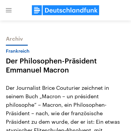
Close
menu
Archiv
Themen
Frankreich
Der Philosophen-Präsident
Emmanuel Macron
Der Journalist Brice Couturier zeichnet in
seinem Buch „Macron – un président
USA
Nahostkonflikt
philosophe“ – Macron, ein Philosophen-
Aktuelle Beiträge, Analysen und
Aktuelle Lage und Hinter
Der Überfall der palästine
Hintergründe
Präsident – nach, wie der französische
Wirtschaftlich und militärisch
Terrororganisation Hamas
gehören die Vereinigten Staaten zu
Oktober 2023 auf Israel ha
Präsident zu dem wurde, der er ist: Ein etwas
den mächtigsten Ländern der Erde,
Region wieder die Gewalt 
atypischer Eliteschulen-Absolvent, mit
mit großem Einfluss auf das
Israel möchte die Hamas z