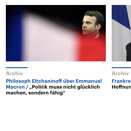
Archiv
Archiv
Philosoph Eltchaninoff über Emmanuel
Frankr
Macron
„Politik muss nicht glücklich
Hoffnun
machen, sondern fähig“