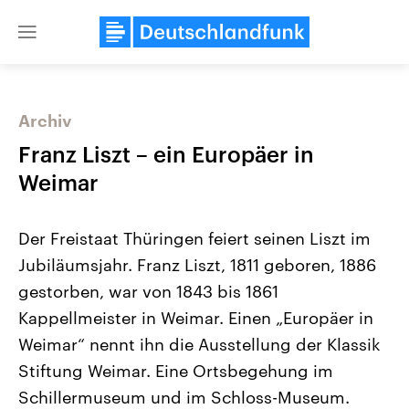
Close
menu
Archiv
Themen
Franz Liszt – ein Europäer in
Weimar
Der Freistaat Thüringen feiert seinen Liszt im
Jubiläumsjahr. Franz Liszt, 1811 geboren, 1886
gestorben, war von 1843 bis 1861
Kappellmeister in Weimar. Einen „Europäer in
Landtagswahl Sachsen-Anhalt
USA
2026
Aktuelle Beiträge, Analys
Weimar“ nennt ihn die Ausstellung der Klassik
Alle Informationen
Hintergründe
Sachsen-Anhalt wählt am 6.
Wirtschaftlich und militäri
Stiftung Weimar. Eine Ortsbegehung im
September 2026 einen neuen
gehören die Vereinigten S
Landtag. Seit 2021 wird das
den mächtigsten Ländern 
Schillermuseum und im Schloss-Museum.
Bundesland von einer Koalition aus
mit großem Einfluss auf d