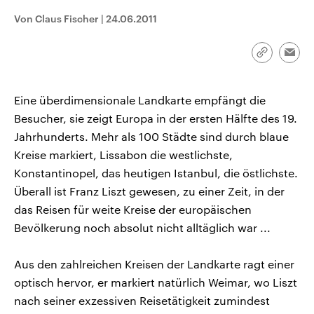
CDU, SPD und FDP regiert.-
aktuelle Weltgeschehen.
Von Claus Fischer
|
24.06.2011
Umfragen, Prognosen,
Wahlprogramme, aktuelle Berichte
Sendungen
Programm
Podcasts
und Hintergründe zu den Parteien
und Kandidaten der anstehenden
Link
Emai
Wahl.
kopieren/te
Audio-Archiv
Eine überdimensionale Landkarte empfängt die
Besucher, sie zeigt Europa in der ersten Hälfte des 19.
Jahrhunderts. Mehr als 100 Städte sind durch blaue
Kreise markiert, Lissabon die westlichste,
Konstantinopel, das heutigen Istanbul, die östlichste.
Überall ist Franz Liszt gewesen, zu einer Zeit, in der
das Reisen für weite Kreise der europäischen
Bevölkerung noch absolut nicht alltäglich war ...
Aus den zahlreichen Kreisen der Landkarte ragt einer
optisch hervor, er markiert natürlich Weimar, wo Liszt
nach seiner exzessiven Reisetätigkeit zumindest