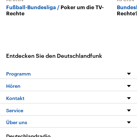
Fußball-Bundesliga
Poker um die TV-
Bundesl
Rechte
Rechte
Entdecken Sie den Deutschlandfunk
Programm
Programm
Hören
Alle Sendungen
Livestream
Kontakt
Die Nachrichten
Audios
Hörerservice
Service
Nachrichtenleicht
Podcasts
Social Media
FAQ
Über uns
Neue Beiträge auf dlf.de
Deutschlandfunk App
Newsletter
Deutschlandradio
Themen-Schwerpunkte
Nachrichten App
Deutschlandradio