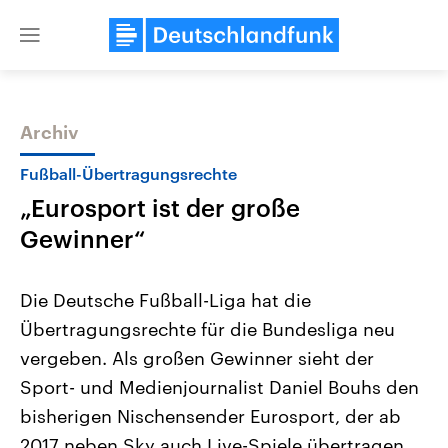
Close
menu
Archiv
Themen
Fußball-Übertragungsrechte
„Eurosport ist der große
Gewinner“
Die Deutsche Fußball-Liga hat die
Übertragungsrechte für die Bundesliga neu
Landtagswahl Sachsen-Anhalt
USA
vergeben. Als großen Gewinner sieht der
2026
Aktuelle Beiträge, Analys
Alle Informationen
Hintergründe
Sport- und Medienjournalist Daniel Bouhs den
Sachsen-Anhalt wählt am 6.
Wirtschaftlich und militäri
September 2026 einen neuen
gehören die Vereinigten S
bisherigen Nischensender Eurosport, der ab
Landtag. Seit 2021 wird das
den mächtigsten Ländern 
2017 neben Sky auch Live-Spiele übertragen
Bundesland von einer Koalition aus
mit großem Einfluss auf d