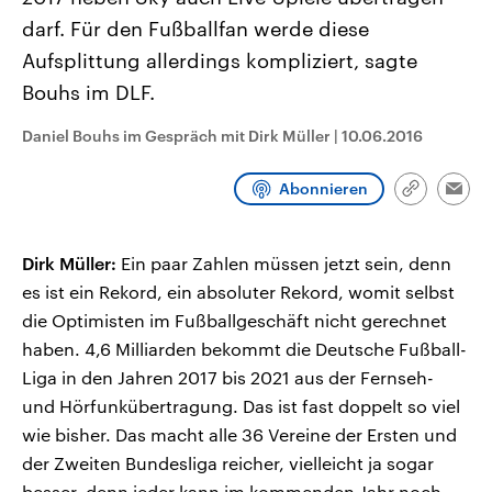
CDU, SPD und FDP regiert.-
aktuelle Weltgeschehen.
darf. Für den Fußballfan werde diese
Umfragen, Prognosen,
Wahlprogramme, aktuelle Berichte
Aufsplittung allerdings kompliziert, sagte
Sendungen
Programm
Podcasts
und Hintergründe zu den Parteien
und Kandidaten der anstehenden
Bouhs im DLF.
Wahl.
Audio-Archiv
Daniel Bouhs im Gespräch mit Dirk Müller
|
10.06.2016
Abonnieren
Link
Emai
kopieren/te
Dirk Müller:
Ein paar Zahlen müssen jetzt sein, denn
es ist ein Rekord, ein absoluter Rekord, womit selbst
die Optimisten im Fußballgeschäft nicht gerechnet
haben. 4,6 Milliarden bekommt die Deutsche Fußball-
Liga in den Jahren 2017 bis 2021 aus der Fernseh-
und Hörfunkübertragung. Das ist fast doppelt so viel
wie bisher. Das macht alle 36 Vereine der Ersten und
der Zweiten Bundesliga reicher, vielleicht ja sogar
besser, denn jeder kann im kommenden Jahr noch